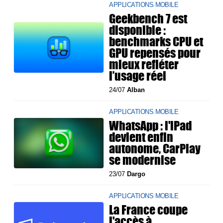
APPLICATIONS MOBILE
Geekbench 7 est
disponible :
benchmarks CPU et
GPU repensés pour
mieux refléter
l’usage réel
24/07
Alban
APPLICATIONS MOBILE
WhatsApp : l'iPad
devient enfin
autonome, CarPlay
se modernise
23/07
Dargo
APPLICATIONS MOBILE
La France coupe
l'accès à