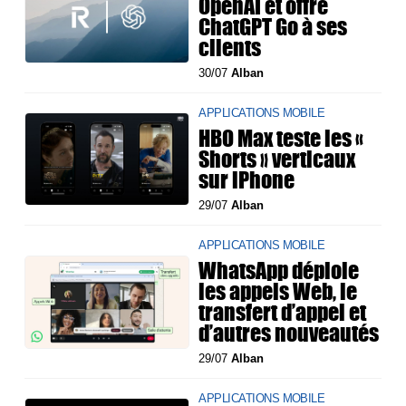
OpenAI et offre
ChatGPT Go à ses
clients
30/07
Alban
APPLICATIONS MOBILE
HBO Max teste les «
Shorts » verticaux
sur iPhone
29/07
Alban
APPLICATIONS MOBILE
WhatsApp déploie
les appels Web, le
transfert d’appel et
d’autres nouveautés
29/07
Alban
APPLICATIONS MOBILE