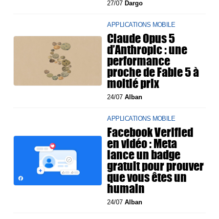
27/07
Dargo
APPLICATIONS MOBILE
Claude Opus 5
d’Anthropic : une
performance
proche de Fable 5 à
moitié prix
24/07
Alban
APPLICATIONS MOBILE
Facebook Verified
en vidéo : Meta
lance un badge
gratuit pour prouver
que vous êtes un
humain
24/07
Alban