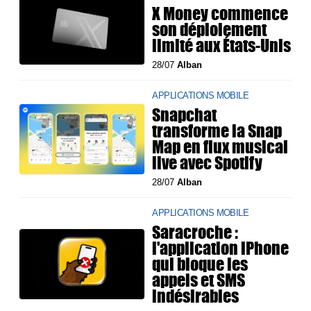
X Money commence
son déploiement
limité aux États-Unis
28/07
Alban
APPLICATIONS MOBILE
Snapchat
transforme la Snap
Map en flux musical
live avec Spotify
28/07
Alban
APPLICATIONS MOBILE
Saracroche :
l'application iPhone
qui bloque les
appels et SMS
indésirables