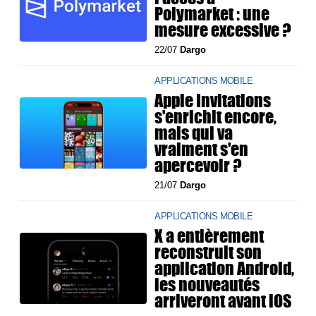
Polymarket : une
mesure excessive ?
22/07
Dargo
APPLICATIONS MOBILE
Apple Invitations
s'enrichit encore,
mais qui va
vraiment s'en
apercevoir ?
21/07
Dargo
APPLICATIONS MOBILE
X a entièrement
reconstruit son
application Android,
les nouveautés
arriveront avant iOS