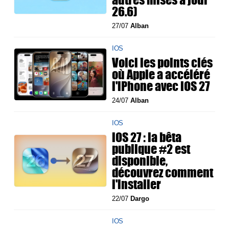
26.6)
27/07
Alban
IOS
Voici les points clés
où Apple a accéléré
l'iPhone avec iOS 27
24/07
Alban
IOS
iOS 27 : la bêta
publique #2 est
disponible,
découvrez comment
l'installer
22/07
Dargo
IOS