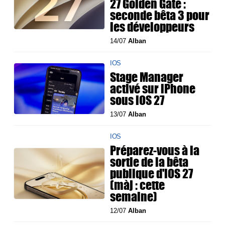
27 Golden Gate :
seconde bêta 3 pour
les développeurs
14/07
Alban
IOS
Stage Manager
activé sur iPhone
sous iOS 27
13/07
Alban
IOS
Préparez-vous à la
sortie de la bêta
publique d'iOS 27
(màj : cette
semaine)
12/07
Alban