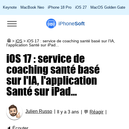
Keynote
MacBook Neo
iPhone 18 Pro
iOS 27
MacOS Golden Gate
iPhone
Soft
>
iOS
>
iOS 17 : service de coaching santé basé sur l'IA,
l'application Santé sur iPad...
iOS 17 : service de
coaching santé basé
sur l'IA, l'application
Santé sur iPad...
Julien Russo
Il y a 3 ans
💬
Réagir
🔈
Écouter