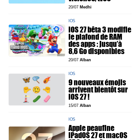
20/07
Medhi
IOS
iOS 27 bêta 3 modifie
le plafond de RAM
des apps : jusqu’à
8,6 Go disponibles
20/07
Alban
IOS
9 nouveaux émojis
arrivent bientôt sur
iOS 27 !
15/07
Alban
IOS
Apple peaufine
iPadOS 27 et macOS