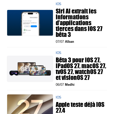
IOS
Siri AI extrait les
informations
d’applications
tierces dans iOS 27
bêta 3
07/07
Alban
IOS
Bêta 3 pour iOS 27,
iPadOS 27, macOS 27,
tvOS 27, watchOS 27
et visionOS 27
06/07
Medhi
IOS
Apple teste déjà iOS
27.4