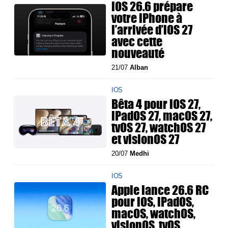
iOS 26.6 prépare
votre iPhone à
l’arrivée d’iOS 27
avec cette
nouveauté
21/07
Alban
IOS
Bêta 4 pour iOS 27,
iPadOS 27, macOS 27,
tvOS 27, watchOS 27
et visionOS 27
20/07
Medhi
IOS
Apple lance 26.6 RC
pour iOS, iPadOS,
macOS, watchOS,
visionOS, tvOS