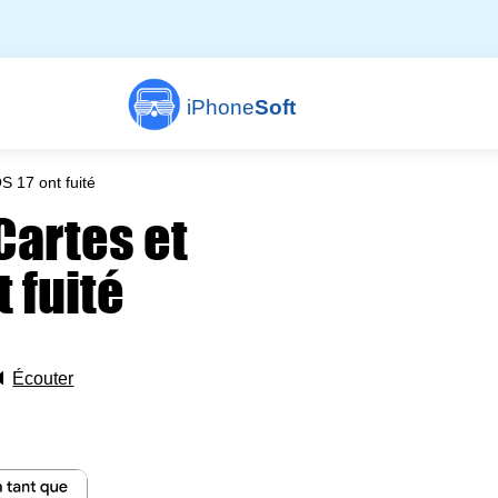
iPhone
Soft
S 17 ont fuité
Cartes et
t fuité
🔈
Écouter