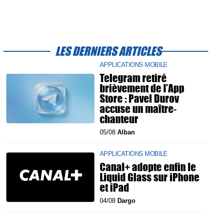
LES DERNIERS ARTICLES
APPLICATIONS MOBILE
Telegram retiré
brièvement de l’App
Store : Pavel Durov
accuse un maître-
chanteur
05/08
Alban
APPLICATIONS MOBILE
Canal+ adopte enfin le
Liquid Glass sur iPhone
et iPad
04/08
Dargo