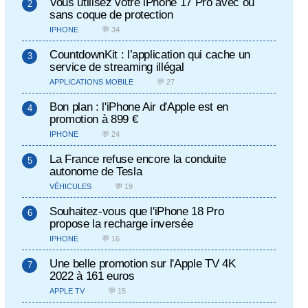
Vous utilisez votre iPhone 17 Pro avec ou
sans coque de protection
IPHONE
💬 34
CountdownKit : l’application qui cache un
service de streaming illégal
APPLICATIONS MOBILE
💬 27
Bon plan : l'iPhone Air d'Apple est en
promotion à 899 €
IPHONE
💬 24
La France refuse encore la conduite
autonome de Tesla
VÉHICULES
💬 19
Souhaitez-vous que l'iPhone 18 Pro
propose la recharge inversée
IPHONE
💬 16
Une belle promotion sur l'Apple TV 4K
2022 à 161 euros
APPLE TV
💬 15