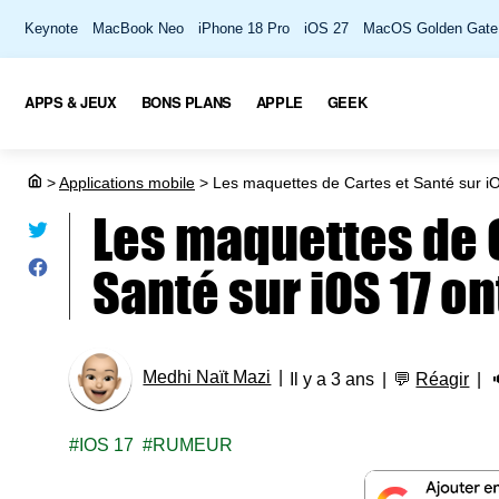
Keynote
MacBook Neo
iPhone 18 Pro
iOS 27
MacOS Golden Gate
APPS & JEUX
BONS PLANS
APPLE
GEEK
>
Applications mobile
>
Les maquettes de Cartes et Santé sur iO
Les maquettes de 
Santé sur iOS 17 on
Medhi Naït Mazi
Il y a 3 ans
💬
Réagir
IOS 17
RUMEUR