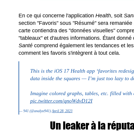
En ce qui concerne l'application
Health
, soit
San
section "Favoris" sous "Résumé" sera remaniée 
carte contiendra des "données visuelles" compr
"tableaux" et d'autres informations. Étant donné 
Santé
comprend également les tendances et les fa
comment les favoris s'intègrent à tout cela.
This is the iOS 17 Health app ‘favorites redesi
data inside the squares — I’m just too lazy to do
Imagine colored graphs, tables, etc. filled with
pic.twitter.com/qnoWdvD12I
— 941 (@analyst941)
April 28, 2023
Un leaker à la réput