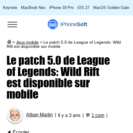
Keynote
MacBook Neo
iPhone 18 Pro
iOS 27
MacOS Golden Gate
iPhone
Soft
>
Jeux mobile
>
Le patch 5.0 de League of Legends: Wild
Rift est disponible sur mobile
Le patch 5.0 de League
of Legends: Wild Rift
est disponible sur
mobile
Alban Martin
Il y a 3 ans
💬
1 com
🔈
Écouter