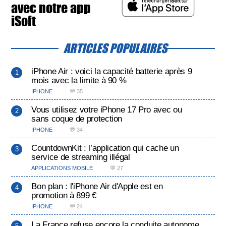
avec notre app
iSoft
ARTICLES POPULAIRES
iPhone Air : voici la capacité batterie après 9
mois avec la limite à 90 %
IPHONE
💬 35
Vous utilisez votre iPhone 17 Pro avec ou
sans coque de protection
IPHONE
💬 34
CountdownKit : l’application qui cache un
service de streaming illégal
APPLICATIONS MOBILE
💬 27
Bon plan : l'iPhone Air d'Apple est en
promotion à 899 €
IPHONE
💬 24
La France refuse encore la conduite autonome