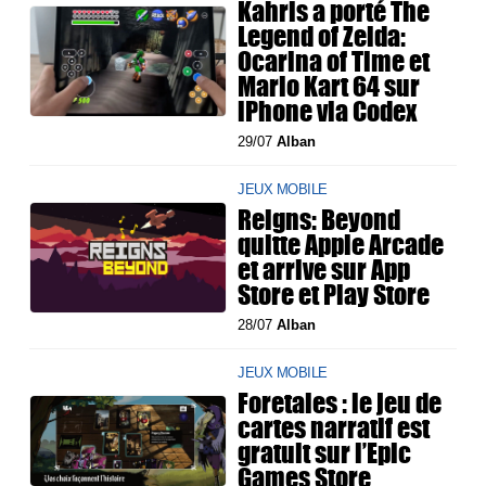
Kahris a porté The
Legend of Zelda:
Ocarina of Time et
Mario Kart 64 sur
iPhone via Codex
29/07
Alban
JEUX MOBILE
Reigns: Beyond
quitte Apple Arcade
et arrive sur App
Store et Play Store
28/07
Alban
JEUX MOBILE
Foretales : le jeu de
cartes narratif est
gratuit sur l’Epic
Games Store