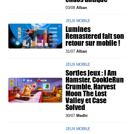
03/08
Alban
JEUX MOBILE
Lumines
Remastered fait son
retour sur mobile !
31/07
Alban
JEUX MOBILE
Sorties jeux : I Am
Hamster, CookieRun
Crumble, Harvest
Moon The Lost
Valley et Case
Solved
30/07
Medhi
JEUX MOBILE