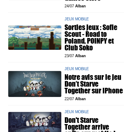
24/07
Alban
JEUX MOBILE
Sorties jeux : Sofie
Scout - Road to
Poland, POINPY et
Club Soko
23/07
Alban
JEUX MOBILE
Notre avis sur le jeu
Don’t Starve
Together sur iPhone
22/07
Alban
JEUX MOBILE
Don't Starve
Together arrive