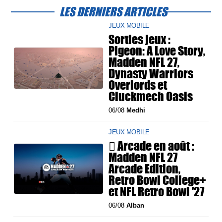
LES DERNIERS ARTICLES
JEUX MOBILE
Sorties jeux :
Pigeon: A Love Story,
Madden NFL 27,
Dynasty Warriors
Overlords et
Cluckmech Oasis
06/08
Medhi
JEUX MOBILE
 Arcade en août :
Madden NFL 27
Arcade Edition,
Retro Bowl College+
et NFL Retro Bowl '27
06/08
Alban