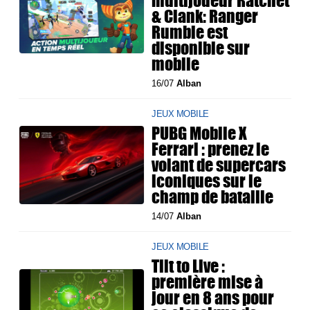
multijoueur Ratchet
& Clank: Ranger
Rumble est
disponible sur
mobile
16/07
Alban
JEUX MOBILE
PUBG Mobile X
Ferrari : prenez le
volant de supercars
iconiques sur le
champ de bataille
14/07
Alban
JEUX MOBILE
Tilt to Live :
première mise à
jour en 8 ans pour