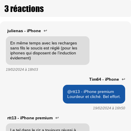
3 réactions
julienas - iPhone
↩
En même temps avec les recharges
sans fils le soucis est réglé (pour les
iphones qui disposent de l’induction
évidement)
19/02/2024 à
18h03
Tim64 - iPhone
↩
@rtt13 - iPhone premium
Lourdeur et cliché. Bel effort.
19/02/2024 à
16h50
rtt13 - iPhone premium
↩
Le tel dans le riz a toujours réussi à