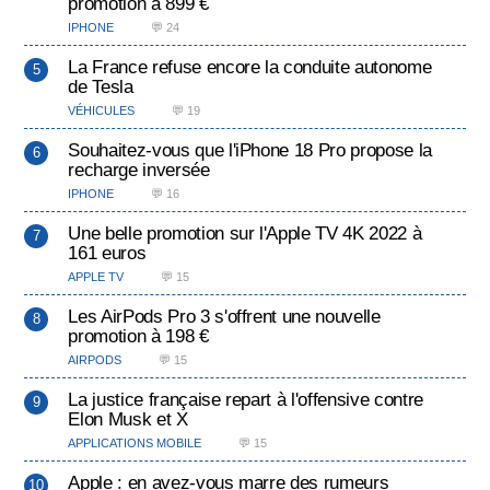
promotion à 899 €
IPHONE
💬 24
La France refuse encore la conduite autonome
de Tesla
VÉHICULES
💬 19
Souhaitez-vous que l'iPhone 18 Pro propose la
recharge inversée
IPHONE
💬 16
Une belle promotion sur l'Apple TV 4K 2022 à
161 euros
APPLE TV
💬 15
Les AirPods Pro 3 s'offrent une nouvelle
promotion à 198 €
AIRPODS
💬 15
La justice française repart à l'offensive contre
Elon Musk et X
APPLICATIONS MOBILE
💬 15
Apple : en avez-vous marre des rumeurs