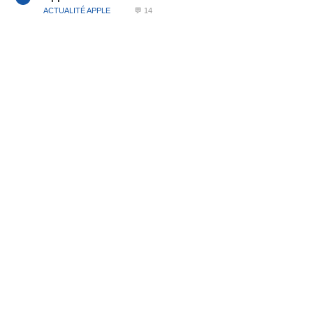
ACTUALITÉ APPLE
💬 14