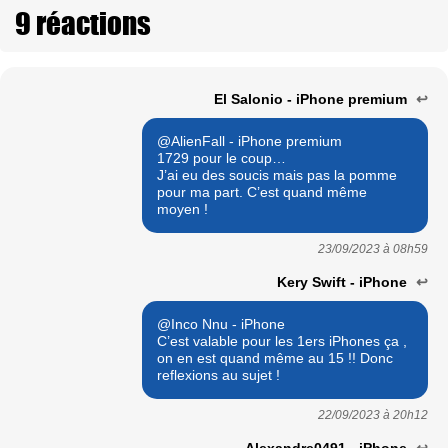
9 réactions
El Salonio - iPhone premium
↩
@AlienFall - iPhone premium
1729 pour le coup…
J’ai eu des soucis mais pas la pomme
pour ma part. C’est quand même
moyen !
23/09/2023 à
08h59
Kery Swift - iPhone
↩
@Inco Nnu - iPhone
C’est valable pour les 1ers iPhones ça ,
on en est quand même au 15 !! Donc
reflexions au sujet !
22/09/2023 à
20h12
Alexandre0491 - iPhone
↩