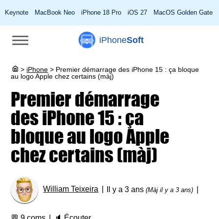
Keynote
MacBook Neo
iPhone 18 Pro
iOS 27
MacOS Golden Gate
iPhone
Soft
>
iPhone
>
Premier démarrage des iPhone 15 : ça bloque
au logo Apple chez certains (màj)
Premier démarrage
des iPhone 15 : ça
bloque au logo Apple
chez certains (màj)
William Teixeira
Il y a 3 ans
(Màj il y a 3 ans)
💬
9 coms
🔈
Écouter