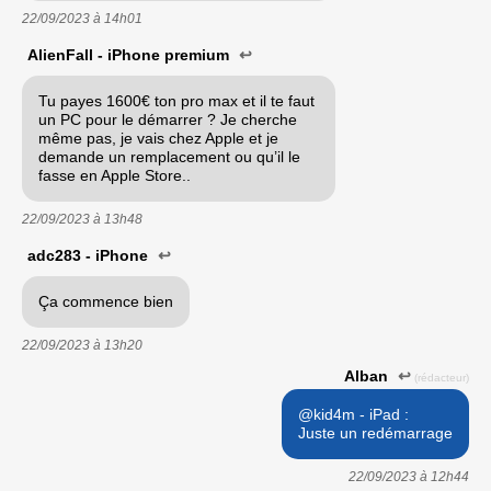
22/09/2023 à
14h01
AlienFall - iPhone premium
↩
Tu payes 1600€ ton pro max et il te faut
un PC pour le démarrer ? Je cherche
même pas, je vais chez Apple et je
demande un remplacement ou qu’il le
fasse en Apple Store..
22/09/2023 à
13h48
adc283 - iPhone
↩
Ça commence bien
22/09/2023 à
13h20
Alban
↩
(rédacteur)
@kid4m - iPad :
Juste un redémarrage
22/09/2023 à
12h44