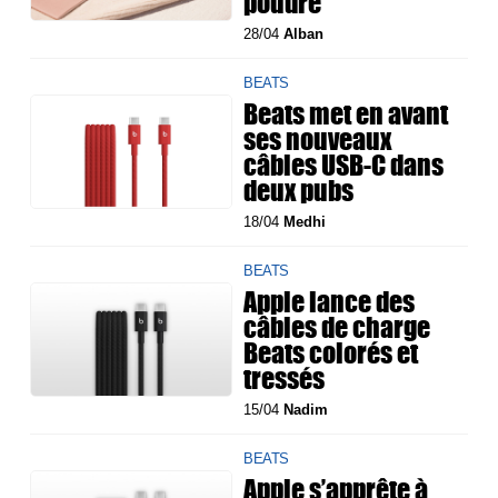
poudré
28/04
Alban
BEATS
Beats met en avant
ses nouveaux
câbles USB-C dans
deux pubs
18/04
Medhi
BEATS
Apple lance des
câbles de charge
Beats colorés et
tressés
15/04
Nadim
BEATS
Apple s’apprête à