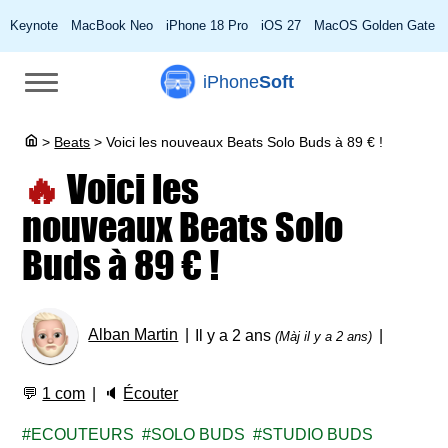
Keynote
MacBook Neo
iPhone 18 Pro
iOS 27
MacOS Golden Gate
iPhone
Soft
>
Beats
>
Voici les nouveaux Beats Solo Buds à 89 € !
🔥
Voici les
nouveaux Beats Solo
Buds à 89 € !
Alban Martin
Il y a 2 ans
(Màj il y a 2 ans)
💬
1 com
🔈
Écouter
ECOUTEURS
SOLO BUDS
STUDIO BUDS