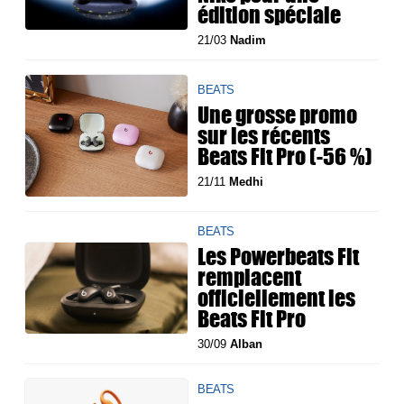
édition spéciale
21/03
Nadim
BEATS
Une grosse promo
sur les récents
Beats Fit Pro (-56 %)
21/11
Medhi
BEATS
Les Powerbeats Fit
remplacent
officiellement les
Beats Fit Pro
30/09
Alban
BEATS