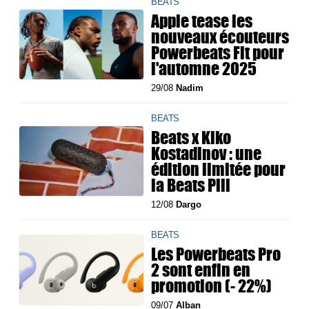
BEATS
Apple tease les
nouveaux écouteurs
Powerbeats Fit pour
l'automne 2025
29/08
Nadim
BEATS
Beats x Kiko
Kostadinov : une
édition limitée pour
la Beats Pill
12/08
Dargo
BEATS
Les Powerbeats Pro
2 sont enfin en
promotion (- 22%)
09/07
Alban