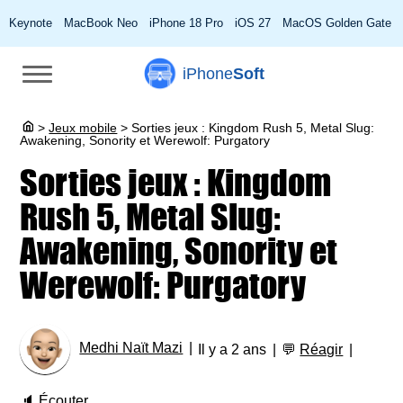
Keynote
MacBook Neo
iPhone 18 Pro
iOS 27
MacOS Golden Gate
iPhone
Soft
>
Jeux mobile
>
Sorties jeux : Kingdom Rush 5, Metal Slug:
Awakening, Sonority et Werewolf: Purgatory
Sorties jeux : Kingdom
Rush 5, Metal Slug:
Awakening, Sonority et
Werewolf: Purgatory
Medhi Naït Mazi
Il y a 2 ans
💬
Réagir
🔈
Écouter