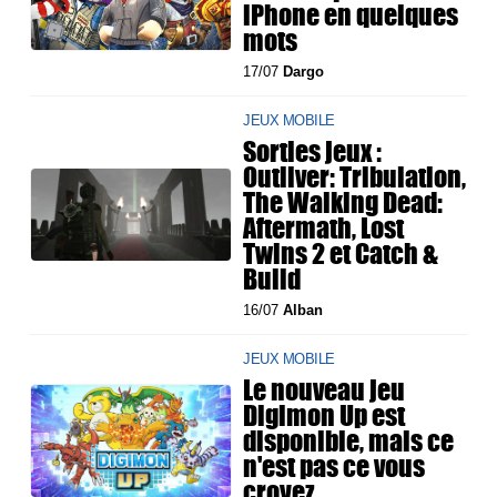
iPhone en quelques
mots
17/07
Dargo
JEUX MOBILE
Sorties jeux :
Outliver: Tribulation,
The Walking Dead:
Aftermath, Lost
Twins 2 et Catch &
Build
16/07
Alban
JEUX MOBILE
Le nouveau jeu
Digimon Up est
disponible, mais ce
n'est pas ce vous
croyez