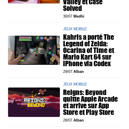
Valley et Case
Solved
30/07
Medhi
JEUX MOBILE
Kahris a porté The
Legend of Zelda:
Ocarina of Time et
Mario Kart 64 sur
iPhone via Codex
29/07
Alban
JEUX MOBILE
Reigns: Beyond
quitte Apple Arcade
et arrive sur App
Store et Play Store
28/07
Alban