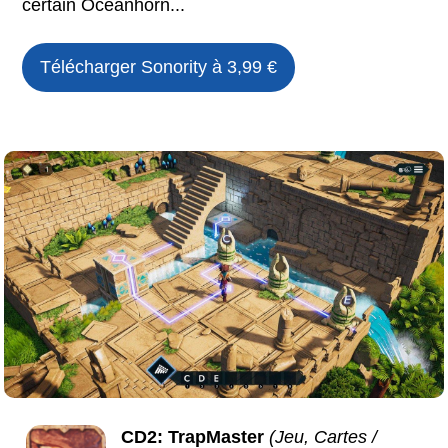
certain Oceanhorn...
Télécharger
Sonority
à 3,99 €
CD2: TrapMaster
(Jeu, Cartes /