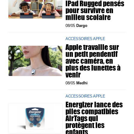
iPad Rugged pensés
pour survivre en
milieu scolaire
08/05
Dargo
ACCESSOIRES APPLE
Apple travaille sur
un petit pendentif
avec caméra, en
plus des lunettes à
venir
08/05
Medhi
ACCESSOIRES APPLE
Energizer lance des
piles compatibles
AirTags qui
protègent les
enfants