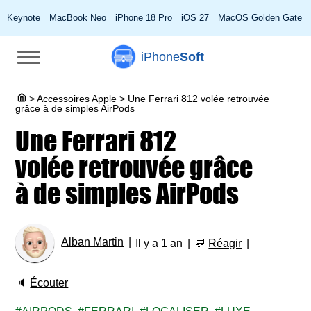
Keynote
MacBook Neo
iPhone 18 Pro
iOS 27
MacOS Golden Gate
iPhone
Soft
>
Accessoires Apple
>
Une Ferrari 812 volée retrouvée
grâce à de simples AirPods
Une Ferrari 812
volée retrouvée grâce
à de simples AirPods
Alban Martin
Il y a 1 an
💬
Réagir
🔈
Écouter