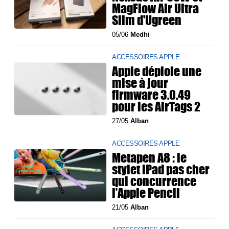
MagFlow Air Ultra
Slim d'Ugreen
05/06
Medhi
ACCESSOIRES APPLE
Apple déploie une
mise à jour
firmware 3.0.49
pour les AirTags 2
27/05
Alban
ACCESSOIRES APPLE
Metapen A8 : le
stylet iPad pas cher
qui concurrence
l’Apple Pencil
21/05
Alban