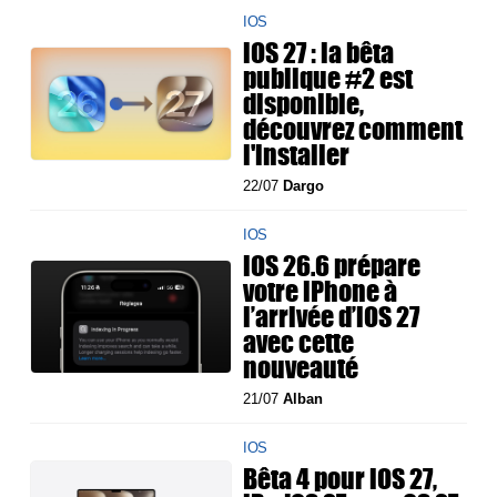
IOS
iOS 27 : la bêta
publique #2 est
disponible,
découvrez comment
l'installer
22/07
Dargo
IOS
iOS 26.6 prépare
votre iPhone à
l’arrivée d’iOS 27
avec cette
nouveauté
21/07
Alban
IOS
Bêta 4 pour iOS 27,