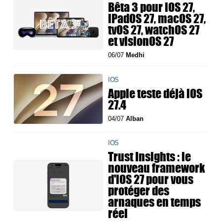
Bêta 3 pour iOS 27,
iPadOS 27, macOS 27,
tvOS 27, watchOS 27
et visionOS 27
06/07
Medhi
IOS
Apple teste déjà iOS
27.4
04/07
Alban
IOS
Trust Insights : le
nouveau framework
d'iOS 27 pour vous
protéger des
arnaques en temps
réel