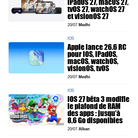
iPadOS 27, macOS 27,
tvOS 27, watchOS 27
et visionOS 27
20/07
Medhi
IOS
Apple lance 26.6 RC
pour iOS, iPadOS,
macOS, watchOS,
visionOS, tvOS
20/07
Medhi
IOS
iOS 27 bêta 3 modifie
le plafond de RAM
des apps : jusqu’à
8,6 Go disponibles
20/07
Alban