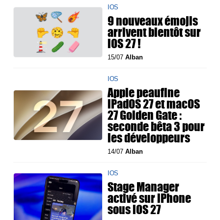
IOS
9 nouveaux émojis
arrivent bientôt sur
iOS 27 !
15/07
Alban
IOS
Apple peaufine
iPadOS 27 et macOS
27 Golden Gate :
seconde bêta 3 pour
les développeurs
14/07
Alban
IOS
Stage Manager
activé sur iPhone
sous iOS 27