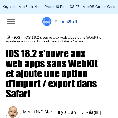
Keynote
MacBook Neo
iPhone 18 Pro
iOS 27
MacOS Golden Gate
iPhone
Soft
>
iOS
>
iOS 18.2 s'ouvre aux web apps sans WebKit et
ajoute une option d'import / export dans Safari
iOS 18.2 s'ouvre aux
web apps sans WebKit
et ajoute une option
d'import / export dans
Safari
Medhi Naït Mazi
Il y a 1 an
💬
Réagir