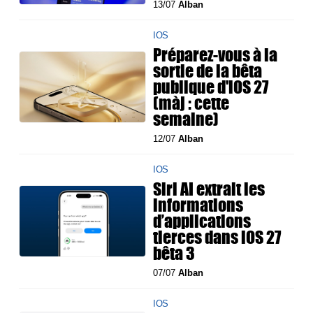
13/07
Alban
IOS
Préparez-vous à la
sortie de la bêta
publique d'iOS 27
(màj : cette
semaine)
12/07
Alban
IOS
Siri AI extrait les
informations
d’applications
tierces dans iOS 27
bêta 3
07/07
Alban
IOS