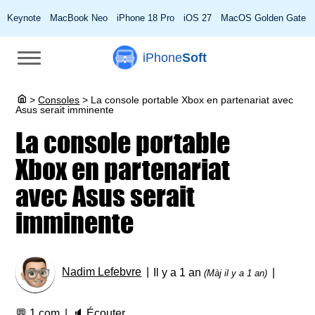
Keynote
MacBook Neo
iPhone 18 Pro
iOS 27
MacOS Golden Gate
iPhone
Soft
>
Consoles
>
La console portable Xbox en partenariat avec
Asus serait imminente
La console portable
Xbox en partenariat
avec Asus serait
imminente
Nadim Lefebvre
Il y a 1 an
(Màj il y a 1 an)
💬
1 com
🔈
Écouter