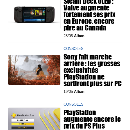
Steam Deck OLED :
Valve augmente
fortement ses prix
en Europe, encore
pire au Canada
28/05
Alban
CONSOLES
Sony fait marche
arrière : les grosses
exclusivités
PlayStation ne
sortiront plus sur PC
19/05
Alban
CONSOLES
PlayStation
augmente encore le
prix du PS Plus