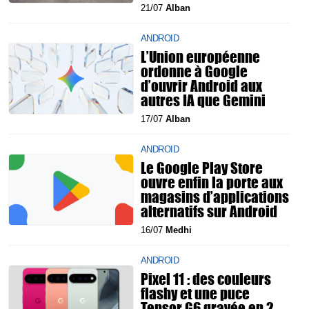
21/07
Alban
ANDROID
L’Union européenne
ordonne à Google
d’ouvrir Android aux
autres IA que Gemini
17/07
Alban
ANDROID
Le Google Play Store
ouvre enfin la porte aux
magasins d’applications
alternatifs sur Android
16/07
Medhi
ANDROID
Pixel 11 : des couleurs
flashy et une puce
Tensor G6 gravée en 2