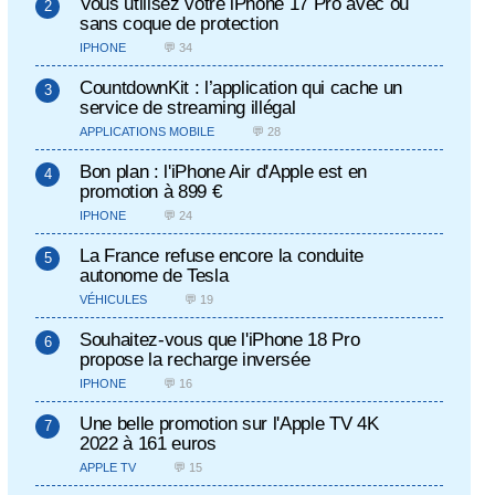
Vous utilisez votre iPhone 17 Pro avec ou
sans coque de protection
IPHONE
💬 34
CountdownKit : l’application qui cache un
service de streaming illégal
APPLICATIONS MOBILE
💬 28
Bon plan : l'iPhone Air d'Apple est en
promotion à 899 €
IPHONE
💬 24
La France refuse encore la conduite
autonome de Tesla
VÉHICULES
💬 19
Souhaitez-vous que l'iPhone 18 Pro
propose la recharge inversée
IPHONE
💬 16
Une belle promotion sur l'Apple TV 4K
2022 à 161 euros
APPLE TV
💬 15