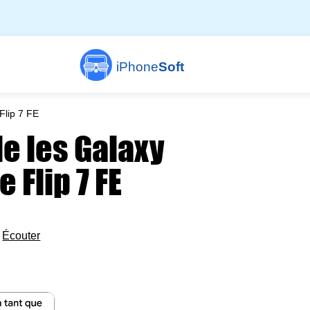
iPhone
Soft
Flip 7 FE
e les Galaxy
le Flip 7 FE

Écouter