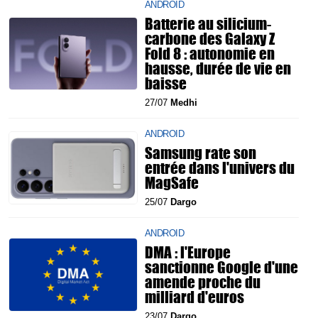
ANDROID
Batterie au silicium-
carbone des Galaxy Z
Fold 8 : autonomie en
hausse, durée de vie en
baisse
27/07
Medhi
ANDROID
Samsung rate son
entrée dans l'univers du
MagSafe
25/07
Dargo
ANDROID
DMA : l'Europe
sanctionne Google d'une
amende proche du
milliard d'euros
23/07
Dargo