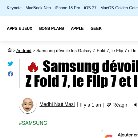
Keynote
MacBook Neo
iPhone 18 Pro
iOS 27
MacOS Golden Gate
APPS & JEUX
BONS PLANS
APPLE
GEEK
>
Android
>
Samsung dévoile les Galaxy Z Fold 7, le Flip 7 et le 
🔥
Samsung dévoil
Z Fold 7, le Flip 7 et 
Medhi Naït Mazi
Il y a 1 an
💬
Réagir

SAMSUNG