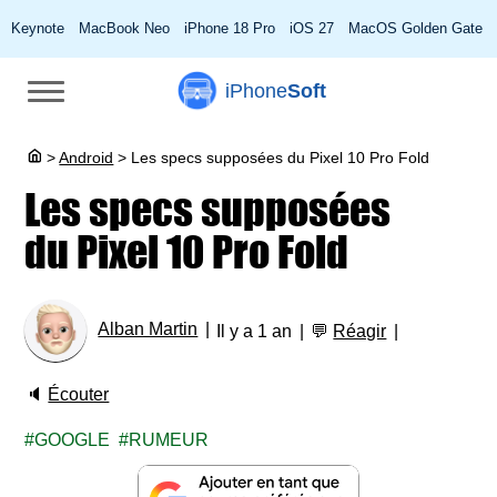
Keynote
MacBook Neo
iPhone 18 Pro
iOS 27
MacOS Golden Gate
iPhone
Soft
>
Android
>
Les specs supposées du Pixel 10 Pro Fold
Les specs supposées
du Pixel 10 Pro Fold
Alban Martin
Il y a 1 an
💬
Réagir
🔈
Écouter
GOOGLE
RUMEUR