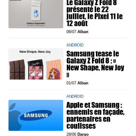
Le Galaxy Z Fold 8
présenté le 22
juillet, le Pixel 11 le
12 août
08/07
Alban
ANDROID
Samsung tease le
Galaxy Z Fold 8 : «
New Shape, New Joy
»
01/07
Alban
ANDROID
Apple et Samsung :
ennemis en façade,
partenaires en
coulisses
28/06
Dargo