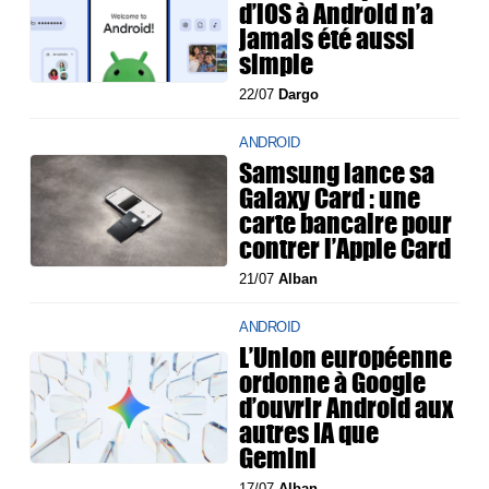
d’iOS à Android n’a
jamais été aussi
simple
22/07
Dargo
ANDROID
Samsung lance sa
Galaxy Card : une
carte bancaire pour
contrer l’Apple Card
21/07
Alban
ANDROID
L’Union européenne
ordonne à Google
d’ouvrir Android aux
autres IA que
Gemini
17/07
Alban