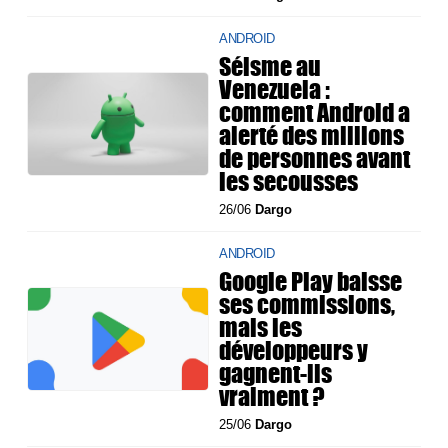
ANDROID
Séisme au
Venezuela :
comment Android a
alerté des millions
de personnes avant
les secousses
26/06
Dargo
ANDROID
Google Play baisse
ses commissions,
mais les
développeurs y
gagnent-ils
vraiment ?
25/06
Dargo