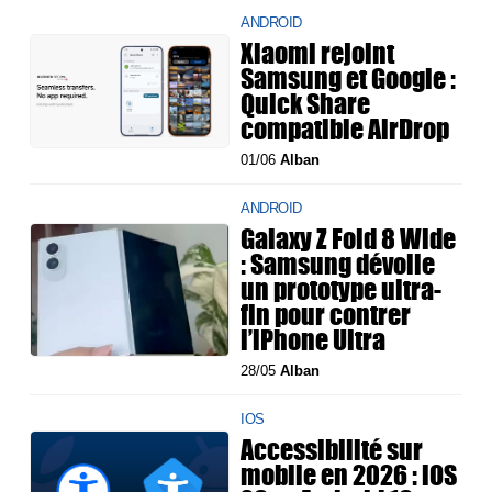
ANDROID
Xiaomi rejoint
Samsung et Google :
Quick Share
compatible AirDrop
01/06
Alban
ANDROID
Galaxy Z Fold 8 Wide
: Samsung dévoile
un prototype ultra-
fin pour contrer
l’iPhone Ultra
28/05
Alban
IOS
Accessibilité sur
mobile en 2026 : iOS