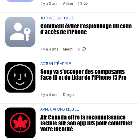
Il y a 3 ans
Alban
10
TUTOS ET ASTUCES
Comment éviter l'espionnage du code
d'accès de l'iPhone
Il y a 4 ans
Medhi
5
ACTUALITÉ APPLE
Sony va s'occuper des composants
Face ID et du Lidar de l'iPhone 15 Pro
Il y a 4 ans
Dargo
APPLICATIONS MOBILE
Air Canada offre la reconnaissance
faciale sur son app iOS pour confirmer
votre identité