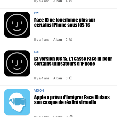
Il y a 4 ans
Alban
4
IOS
Face ID ne fonctionne plus sur
certains iPhone sous iOS 16
Il y a 4 ans
Alban
2
IOS
La version iOS 15.7.1 casse Face ID pour
certains utilisateurs d'iPhone
Il y a 4 ans
Alban
3
VISION
Apple a prévu d'intégrer Face ID dans
son casque de réalité virtuelle