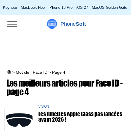
Keynote
MacBook Neo
iPhone 18 Pro
iOS 27
MacOS Golden Gate
iPhone
Soft
>
Mot clé : Face ID
>
Page 4
Les meilleurs articles pour
Face ID -
page 4
VISION
Les lunettes Apple Glass pas lancées
avant 2026 !