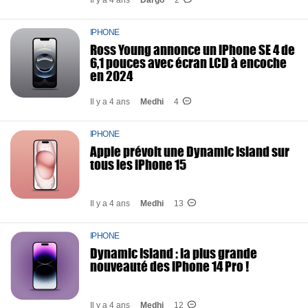
Il y a 4 ans
Dargo
2
IPHONE
Ross Young annonce un iPhone SE 4 de
6,1 pouces avec écran LCD à encoche
en 2024
Il y a 4 ans
Medhi
4
IPHONE
Apple prévoit une Dynamic Island sur
tous les iPhone 15
Il y a 4 ans
Medhi
13
IPHONE
Dynamic Island : la plus grande
nouveauté des iPhone 14 Pro !
Il y a 4 ans
Medhi
12