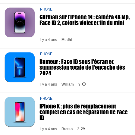
IPHONE
Gurman sur l’iPhone 14 : caméra 48 Mp,
Face ID 2, coloris violet et fin du mini
Il y a 4 ans
Medhi
IPHONE
Rumeur : Face ID sous l'écran et
suppression totale de l'encoche dès
2024
Il y a 4 ans
William
9
IPHONE
iPhone X : plus de remplacement
complet en cas de réparation de Face
ID
Il y a 4 ans
Russo
2