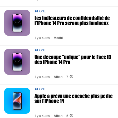
IPHONE
Les indicateurs de confidentialité de
l'iPhone 14 Pro seront plus lumineux
Il y a 4 ans
Medhi
IPHONE
Une découpe "unique" pour le Face ID
des iPhone 14 Pro
Il y a 4 ans
Alban
7
IPHONE
Apple a prévu une encoche plus petite
sur l'iPhone 14
Il y a 4 ans
Alban
5