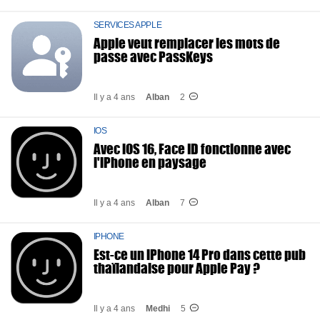
SERVICES APPLE
Apple veut remplacer les mots de
passe avec PassKeys
Il y a 4 ans
Alban
2
IOS
Avec iOS 16, Face ID fonctionne avec
l'iPhone en paysage
Il y a 4 ans
Alban
7
IPHONE
Est-ce un iPhone 14 Pro dans cette pub
thaïlandaise pour Apple Pay ?
Il y a 4 ans
Medhi
5