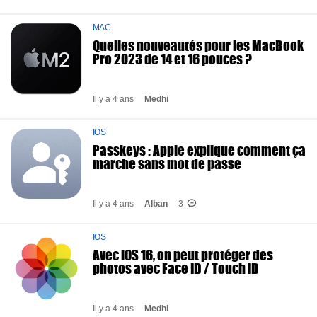
MAC
Quelles nouveautés pour les MacBook
Pro 2023 de 14 et 16 pouces ?
Il y a 4 ans
Medhi
IOS
Passkeys : Apple explique comment ça
marche sans mot de passe
Il y a 4 ans
Alban
3
IOS
Avec iOS 16, on peut protéger des
photos avec Face ID / Touch ID
Il y a 4 ans
Medhi