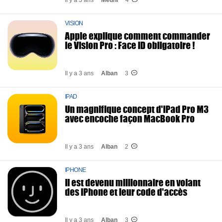
Il y a 3 ans
Medhi
4
VISION
Apple explique comment commander
le Vision Pro : Face ID obligatoire !
Il y a 3 ans
Alban
3
IPAD
Un magnifique concept d'iPad Pro M3
avec encoche façon MacBook Pro
Il y a 3 ans
Alban
2
IPHONE
Il est devenu millionnaire en volant
des iPhone et leur code d'accès
Il y a 3 ans
Alban
3