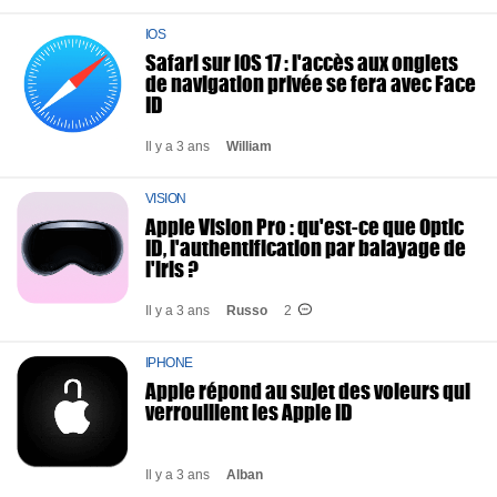
IOS
Safari sur iOS 17 : l'accès aux onglets
de navigation privée se fera avec Face
ID
Il y a 3 ans
William
VISION
Apple Vision Pro : qu'est-ce que Optic
ID, l'authentification par balayage de
l'iris ?
Il y a 3 ans
Russo
2
IPHONE
Apple répond au sujet des voleurs qui
verrouillent les Apple ID
Il y a 3 ans
Alban