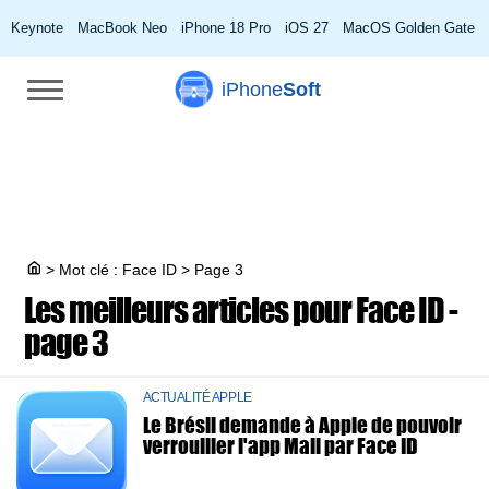
Keynote
MacBook Neo
iPhone 18 Pro
iOS 27
MacOS Golden Gate
iPhone
Soft
>
Mot clé : Face ID
>
Page 3
Les meilleurs articles pour
Face ID -
page 3
ACTUALITÉ APPLE
Le Brésil demande à Apple de pouvoir
verrouiller l'app Mail par Face ID