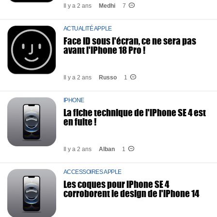
Il y a 2 ans
Medhi
7
ACTUALITÉ APPLE
Face ID sous l'écran, ce ne sera pas
avant l'iPhone 18 Pro !
Il y a 2 ans
Russo
1
IPHONE
La fiche technique de l'iPhone SE 4 est
en fuite !
Il y a 2 ans
Alban
1
ACCESSOIRES APPLE
Les coques pour iPhone SE 4
corroborent le design de l'iPhone 14