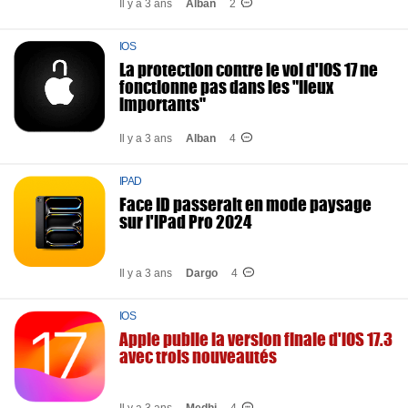
Il y a 3 ans
Alban
2
IOS
La protection contre le vol d'iOS 17 ne
fonctionne pas dans les "lieux
importants"
Il y a 3 ans
Alban
4
IPAD
Face ID passerait en mode paysage
sur l'iPad Pro 2024
Il y a 3 ans
Dargo
4
IOS
Apple publie la version finale d'iOS 17.3
avec trois nouveautés