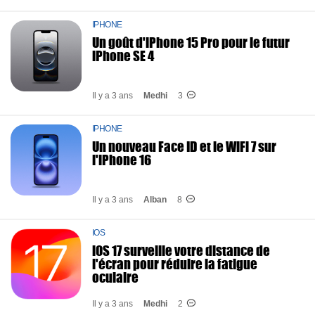
IPHONE
Un goût d'iPhone 15 Pro pour le futur
iPhone SE 4
Il y a 3 ans
Medhi
3
IPHONE
Un nouveau Face ID et le WiFi 7 sur
l'iPhone 16
Il y a 3 ans
Alban
8
IOS
iOS 17 surveille votre distance de
l'écran pour réduire la fatigue
oculaire
Il y a 3 ans
Medhi
2