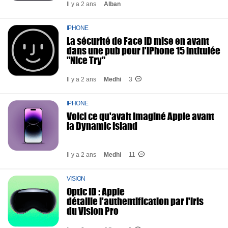
Il y a 2 ans
Alban
IPHONE
La sécurité de Face ID mise en avant
dans une pub pour l'iPhone 15 intitulée
"Nice Try"
Il y a 2 ans
Medhi
3
IPHONE
Voici ce qu'avait imaginé Apple avant
la Dynamic Island
Il y a 2 ans
Medhi
11
VISION
Optic ID : Apple
détaille l'authentification par l'iris
du Vision Pro