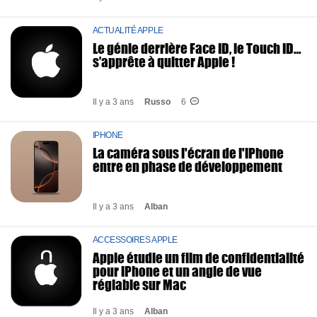
ACTUALITÉ APPLE
Le génie derrière Face ID, le Touch ID…
s’apprête à quitter Apple !
Il y a 3 ans
Russo
6
IPHONE
La caméra sous l'écran de l'iPhone
entre en phase de développement
Il y a 3 ans
Alban
ACCESSOIRES APPLE
Apple étudie un film de confidentialité
pour iPhone et un angle de vue
réglable sur Mac
Il y a 3 ans
Alban