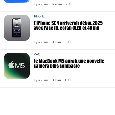
Il y a 2 ans
Nadim
2
IPHONE
L'iPhone SE 4 arriverait début 2025
avec Face ID, écran OLED et 48 mp
Il y a 2 ans
Alban
6
MAC
Le MacBook M5 aurait une nouvelle
caméra plus compacte
Il y a 2 ans
Alban
1