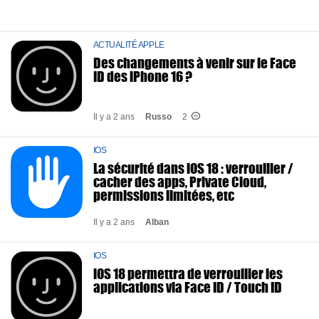
ACTUALITÉ APPLE
Des changements à venir sur le Face
ID des iPhone 16 ?
Il y a 2 ans
Russo
2
IOS
La sécurité dans iOS 18 : verrouiller /
cacher des apps, Private Cloud,
permissions limitées, etc
Il y a 2 ans
Alban
IOS
iOS 18 permettra de verrouiller les
applications via Face ID / Touch ID