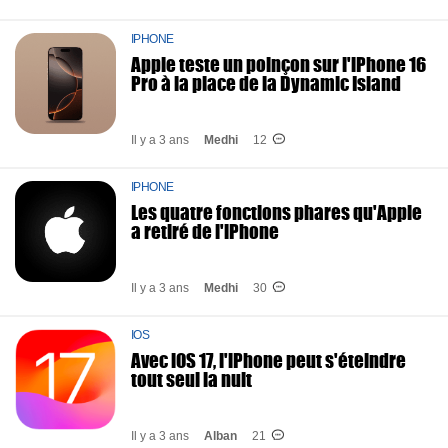
IPHONE
Apple teste un poinçon sur l'iPhone 16
Pro à la place de la Dynamic Island
Il y a 3 ans
Medhi
12
IPHONE
Les quatre fonctions phares qu'Apple
a retiré de l'iPhone
Il y a 3 ans
Medhi
30
IOS
Avec iOS 17, l'iPhone peut s'éteindre
tout seul la nuit
Il y a 3 ans
Alban
21