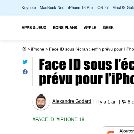
Keynote
MacBook Neo
iPhone 18 Pro
iOS 27
MacOS Gold
APPS & JEUX
BONS PLANS
APPLE
GEEK
>
iPhone
>
Face ID sous l’écran : enfin prévu pour l’iPh
Face ID sous l’éc
prévu pour l’iPh
Alexandre Godard
Il y a 1 an
💬
8 
FACE ID
IPHONE 18