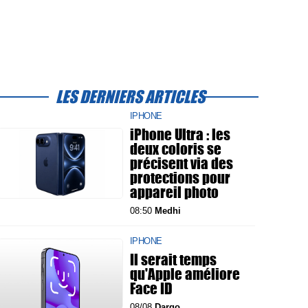
LES DERNIERS ARTICLES
IPHONE
iPhone Ultra : les
deux coloris se
précisent via des
protections pour
appareil photo
08:50
Medhi
IPHONE
Il serait temps
qu'Apple améliore
Face ID
08/08
Dargo