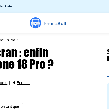
en Gate
iPhone
Soft
one 18 Pro ?
ran : enfin
one 18 Pro ?
coms
🔈
Écouter