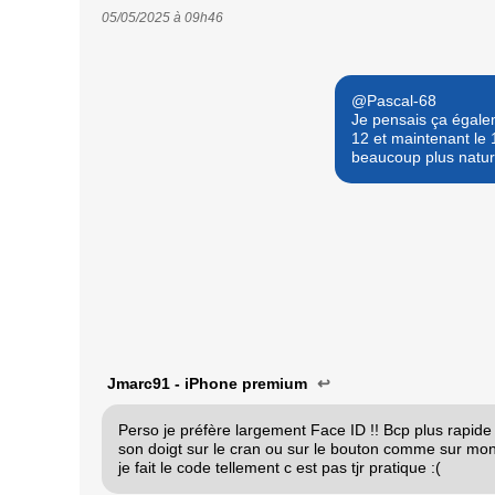
05/05/2025 à
09h46
@Pascal-68
Je pensais ça égale
12 et maintenant le 1
beaucoup plus natur
Jmarc91 - iPhone premium
↩
Perso je préfère largement Face ID !! Bcp plus rapid
son doigt sur le cran ou sur le bouton comme sur mon 
je fait le code tellement c est pas tjr pratique :(