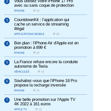
Vous utilisez votre iPhone 17 Pro
avec ou sans coque de protection
IPHONE
💬 34
CountdownKit : l’application qui
cache un service de streaming
illégal
APPLICATIONS MOBILE
💬 28
Bon plan : l'iPhone Air d'Apple est en
promotion à 899 €
IPHONE
💬 24
La France refuse encore la conduite
autonome de Tesla
VÉHICULES
💬 19
Souhaitez-vous que l'iPhone 18 Pro
propose la recharge inversée
IPHONE
💬 16
Une belle promotion sur l'Apple TV
4K 2022 à 161 euros
APPLE TV
💬 15