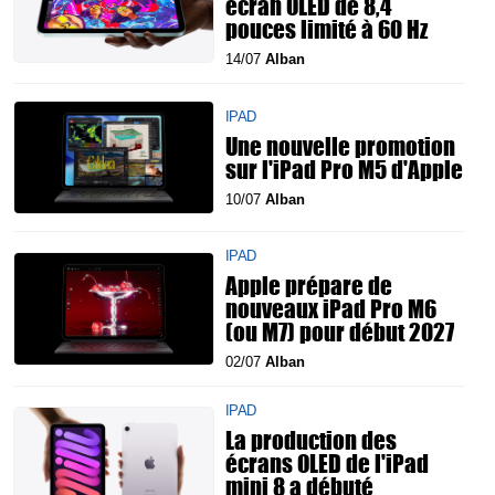
écran OLED de 8,4
pouces limité à 60 Hz
14/07
Alban
IPAD
Une nouvelle promotion
sur l'iPad Pro M5 d'Apple
10/07
Alban
IPAD
Apple prépare de
nouveaux iPad Pro M6
(ou M7) pour début 2027
02/07
Alban
IPAD
La production des
écrans OLED de l'iPad
mini 8 a débuté