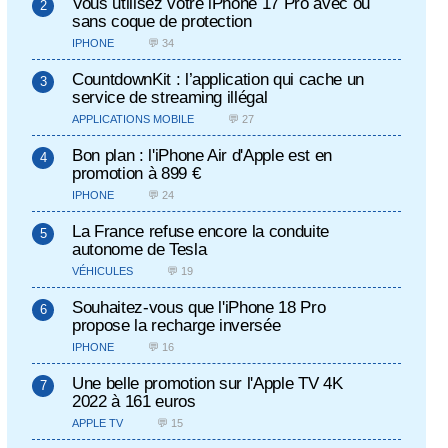
Vous utilisez votre iPhone 17 Pro avec ou
sans coque de protection
IPHONE
💬 34
CountdownKit : l’application qui cache un
service de streaming illégal
APPLICATIONS MOBILE
💬 27
Bon plan : l'iPhone Air d'Apple est en
promotion à 899 €
IPHONE
💬 24
La France refuse encore la conduite
autonome de Tesla
VÉHICULES
💬 19
Souhaitez-vous que l'iPhone 18 Pro
propose la recharge inversée
IPHONE
💬 16
Une belle promotion sur l'Apple TV 4K
2022 à 161 euros
APPLE TV
💬 15