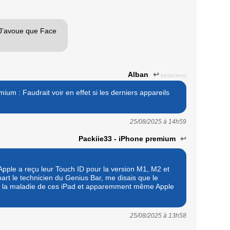
. J’avoue que Face
Alban
↩
(rédacteur)
um : Faudrait voir en effet si les derniers appareils
25/08/2025 à
14h59
Packiie33 - iPhone premium
↩
 Apple a reçu leur Touch ID pour la version M1, M2 et
art le technicien du Genius Bar, me disais que le
it la maladie de ces iPad et apparemment même Apple
25/08/2025 à
13h58