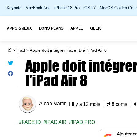
Keynote
MacBook Neo
iPhone 18 Pro
iOS 27
MacOS Golden Gate
APPS & JEUX
BONS PLANS
APPLE
GEEK
>
iPad
>
Apple doit intégrer Face ID à l'iPad Air 8
Apple doit intégrer
l'iPad Air 8
Alban Martin
Il y a 12 mois
💬
8 coms

FACE ID
IPAD AIR
IPAD PRO