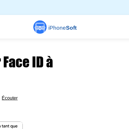
iPhone
Soft
 Face ID à

Écouter