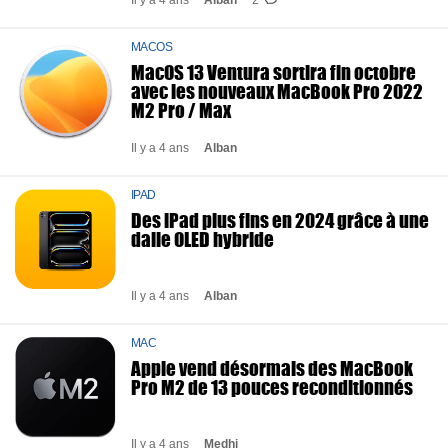
Il y a 4 ans
Alban
2
MACOS
MacOS 13 Ventura sortira fin octobre
avec les nouveaux MacBook Pro 2022
M2 Pro / Max
Il y a 4 ans
Alban
IPAD
Des iPad plus fins en 2024 grâce à une
dalle OLED hybride
Il y a 4 ans
Alban
MAC
Apple vend désormais des MacBook
Pro M2 de 13 pouces reconditionnés
Il y a 4 ans
Medhi