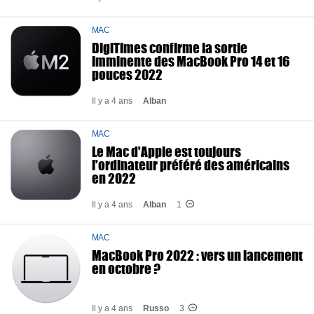
MAC
DigiTimes confirme la sortie
imminente des MacBook Pro 14 et 16
pouces 2022
Il y a 4 ans
Alban
MAC
Le Mac d'Apple est toujours
l'ordinateur préféré des américains
en 2022
Il y a 4 ans
Alban
1
MAC
MacBook Pro 2022 : vers un lancement
en octobre ?
Il y a 4 ans
Russo
3