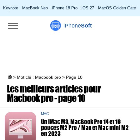
Keynote
MacBook Neo
iPhone 18 Pro
iOS 27
MacOS Golden Gate
iPhone
Soft
>
Mot clé : Macbook pro
>
Page 10
Les meilleurs articles pour
Macbook pro - page 10
MAC
Un iMac M3, MacBook Pro 14 et 16
pouces M2 Pro / Max et Mac mini M2
en 2023