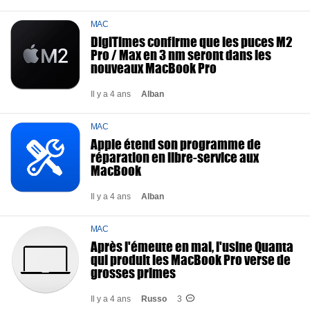
MAC
DigiTimes confirme que les puces M2
Pro / Max en 3 nm seront dans les
nouveaux MacBook Pro
Il y a 4 ans
Alban
MAC
Apple étend son programme de
réparation en libre-service aux
MacBook
Il y a 4 ans
Alban
MAC
Après l'émeute en mai, l'usine Quanta
qui produit les MacBook Pro verse de
grosses primes
Il y a 4 ans
Russo
3