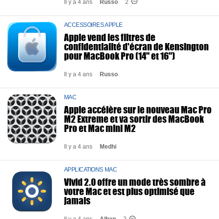
Il y a 4 ans
Russo
2
ACCESSOIRES APPLE
Apple vend les filtres de
confidentialité d'écran de Kensington
pour MacBook Pro (14" et 16")
Il y a 4 ans
Russo
MAC
Apple accélère sur le nouveau Mac Pro
M2 Extreme et va sortir des MacBook
Pro et Mac mini M2
Il y a 4 ans
Medhi
APPLICATIONS MAC
Vivid 2.0 offre un mode très sombre à
votre Mac et est plus optimisé que
jamais