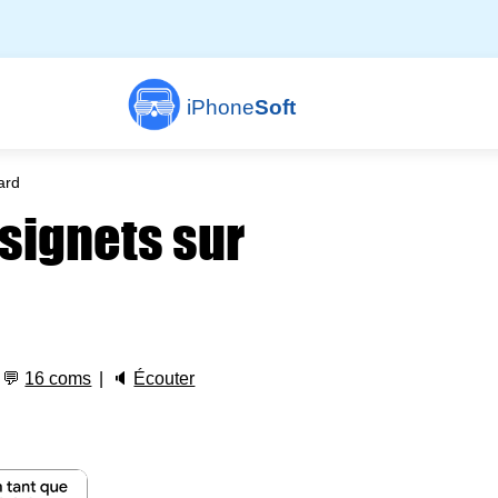
iPhone
Soft
ard
 signets sur
💬
16 coms
🔈
Écouter