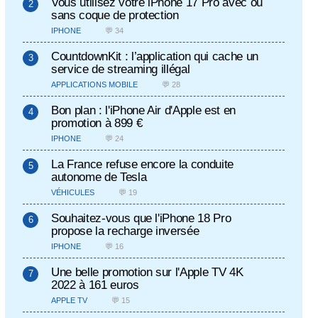
Vous utilisez votre iPhone 17 Pro avec ou
sans coque de protection
IPHONE
💬 34
CountdownKit : l’application qui cache un
service de streaming illégal
APPLICATIONS MOBILE
💬 28
Bon plan : l'iPhone Air d'Apple est en
promotion à 899 €
IPHONE
💬 24
La France refuse encore la conduite
autonome de Tesla
VÉHICULES
💬 19
Souhaitez-vous que l'iPhone 18 Pro
propose la recharge inversée
IPHONE
💬 16
Une belle promotion sur l'Apple TV 4K
2022 à 161 euros
APPLE TV
💬 15