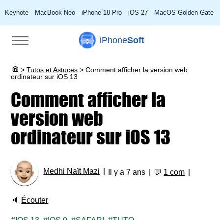
Keynote
MacBook Neo
iPhone 18 Pro
iOS 27
MacOS Golden Gate
iPhone
Soft
>
Tutos et Astuces
>
Comment afficher la version web
ordinateur sur iOS 13
Comment afficher la
version web
ordinateur sur iOS 13
Medhi Naït Mazi
Il y a 7 ans
💬
1 com
🔈
Écouter