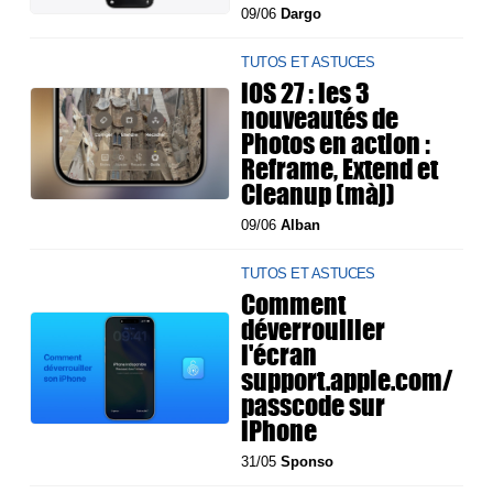
09/06
Dargo
TUTOS ET ASTUCES
iOS 27 : les 3
nouveautés de
Photos en action :
Reframe, Extend et
Cleanup (màj)
09/06
Alban
TUTOS ET ASTUCES
Comment
déverrouiller
l'écran
support.apple.com/
passcode sur
iPhone
31/05
Sponso