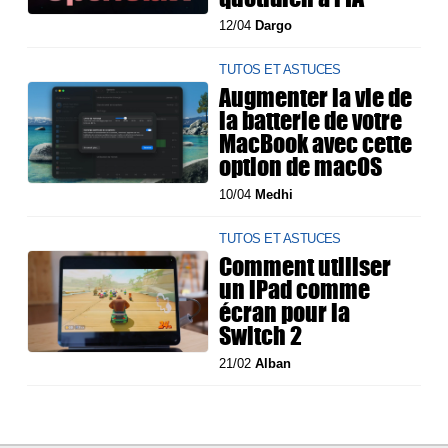
12/04
Dargo
TUTOS ET ASTUCES
Augmenter la vie de
la batterie de votre
MacBook avec cette
option de macOS
10/04
Medhi
TUTOS ET ASTUCES
Comment utiliser
un iPad comme
écran pour la
Switch 2
21/02
Alban