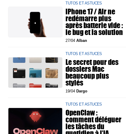
TUTOS ET ASTUCES
iPhone 17 / Air ne
redémarre plus
après batterie vide :
le bug et la solution
27/04
Alban
TUTOS ET ASTUCES
Le secret pour des
dossiers Mac
beaucoup plus
stylés
19/04
Dargo
TUTOS ET ASTUCES
OpenClaw :
comment déléguer
les tâches du
quotidien à l’IA