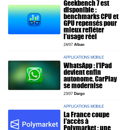
Geekbench 7 est
disponible :
benchmarks CPU et
GPU repensés pour
mieux refléter
l’usage réel
24/07
Alban
APPLICATIONS MOBILE
WhatsApp : l'iPad
devient enfin
autonome, CarPlay
se modernise
23/07
Dargo
APPLICATIONS MOBILE
La France coupe
l'accès à
Polymarket : une