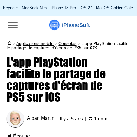
Keynote
MacBook Neo
iPhone 18 Pro
iOS 27
MacOS Golden Gate
iPhone
Soft
>
Applications mobile
>
Consoles
>
L'app PlayStation facilite
le partage de captures d'écran de PS5 sur iOS
L'app PlayStation
facilite le partage de
captures d'écran de
PS5 sur iOS
Alban Martin
Il y a 5 ans
💬
1 com
🔈
Écouter