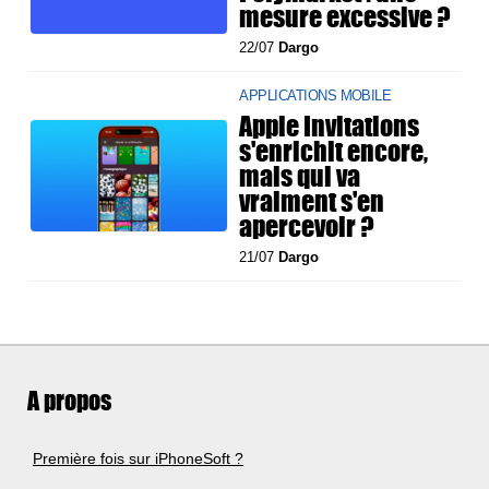
mesure excessive ?
22/07
Dargo
APPLICATIONS MOBILE
Apple Invitations
s'enrichit encore,
mais qui va
vraiment s'en
apercevoir ?
21/07
Dargo
A propos
Première fois sur iPhoneSoft ?