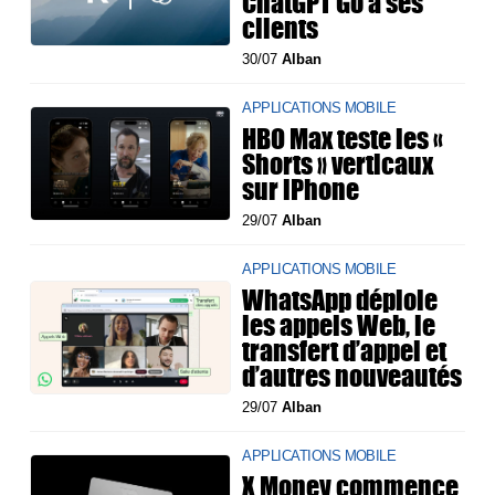
ChatGPT Go à ses
clients
30/07
Alban
APPLICATIONS MOBILE
HBO Max teste les «
Shorts » verticaux
sur iPhone
29/07
Alban
APPLICATIONS MOBILE
WhatsApp déploie
les appels Web, le
transfert d’appel et
d’autres nouveautés
29/07
Alban
APPLICATIONS MOBILE
X Money commence