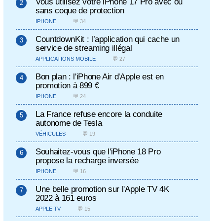
Vous utilisez votre iPhone 17 Pro avec ou
sans coque de protection
IPHONE
💬 34
CountdownKit : l’application qui cache un
service de streaming illégal
APPLICATIONS MOBILE
💬 27
Bon plan : l'iPhone Air d'Apple est en
promotion à 899 €
IPHONE
💬 24
La France refuse encore la conduite
autonome de Tesla
VÉHICULES
💬 19
Souhaitez-vous que l'iPhone 18 Pro
propose la recharge inversée
IPHONE
💬 16
Une belle promotion sur l'Apple TV 4K
2022 à 161 euros
APPLE TV
💬 15