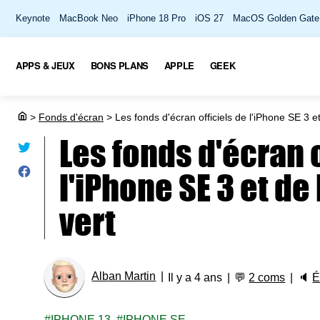
Keynote
MacBook Neo
iPhone 18 Pro
iOS 27
MacOS Golden Gate
APPS & JEUX
BONS PLANS
APPLE
GEEK
>
Fonds d'écran
>
Les fonds d'écran officiels de l'iPhone SE 3 et
Les fonds d'écran o
l'iPhone SE 3 et de
vert
Alban Martin
Il y a 4 ans
💬
2 coms
🔈
É
IPHONE 13
IPHONE SE