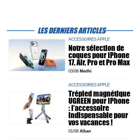
LES DERNIERS ARTICLES
ACCESSOIRES APPLE
Notre sélection de
coques pour iPhone
17, Air, Pro et Pro Max
03/08
Medhi
ACCESSOIRES APPLE
Trépied magnétique
UGREEN pour iPhone
: l’accessoire
indispensable pour
vos vacances !
01/08
Alban