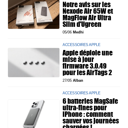
Notre avis sur les
Nexode Air 65W et
MagFlow Air Ultra
Slim d'Ugreen
05/06
Medhi
ACCESSOIRES APPLE
Apple déploie une
mise à jour
firmware 3.0.49
pour les AirTags 2
27/05
Alban
ACCESSOIRES APPLE
6 batteries MagSafe
ultra-fines pour
iPhone : comment
sauver vos journées
chargées !