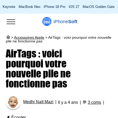
Keynote
MacBook Neo
iPhone 18 Pro
iOS 27
MacOS Golden Gate
iPhone
Soft
>
Accessoires Apple
>
AirTags : voici pourquoi votre nouvelle
pile ne fonctionne pas
AirTags : voici
pourquoi votre
nouvelle pile ne
fonctionne pas
Medhi Naït Mazi
Il y a 4 ans
💬
3 coms
🔈
Écouter