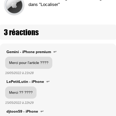
dans "Localiser"
3 réactions
Gemini - iPhone premium
↩
Merci pour l’article ????
16/05/2022 à
21h28
LePetitLutin - iPhone
↩
Merci ?? ????
15/05/2022 à
22h29
djtoon59 - iPhone
↩