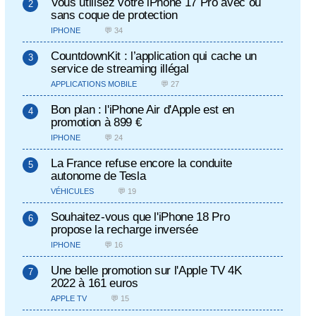
Vous utilisez votre iPhone 17 Pro avec ou
sans coque de protection
IPHONE
💬 34
CountdownKit : l’application qui cache un
service de streaming illégal
APPLICATIONS MOBILE
💬 27
Bon plan : l'iPhone Air d'Apple est en
promotion à 899 €
IPHONE
💬 24
La France refuse encore la conduite
autonome de Tesla
VÉHICULES
💬 19
Souhaitez-vous que l'iPhone 18 Pro
propose la recharge inversée
IPHONE
💬 16
Une belle promotion sur l'Apple TV 4K
2022 à 161 euros
APPLE TV
💬 15