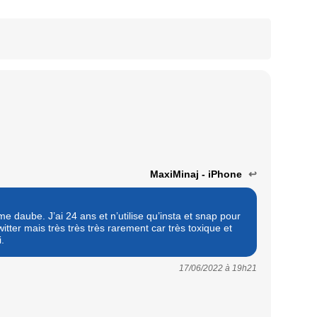
MaxiMinaj - iPhone
↩
me daube. J’ai 24 ans et n’utilise qu’insta et snap pour
Twitter mais très très très rarement car très toxique et
.
17/06/2022 à
19h21