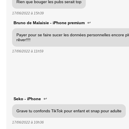
Rien que bouger les pubs serait top
17/06/2022 à
15h39
Bruno de Malaisie - iPhone premium
↩
Payer pour se faire sucer les données personnelles encore plu
rêver!!!!
17/06/2022 à
11h59
Seko - iPhone
↩
Grave tu confonds TikTok pour enfant et snap pour adulte
17/06/2022 à
10h36