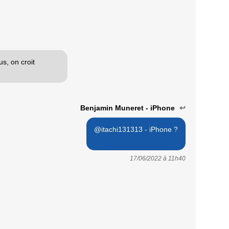
s, on croit
Benjamin Muneret - iPhone
↩
@itachi131313 - iPhone ?
17/06/2022 à
11h40