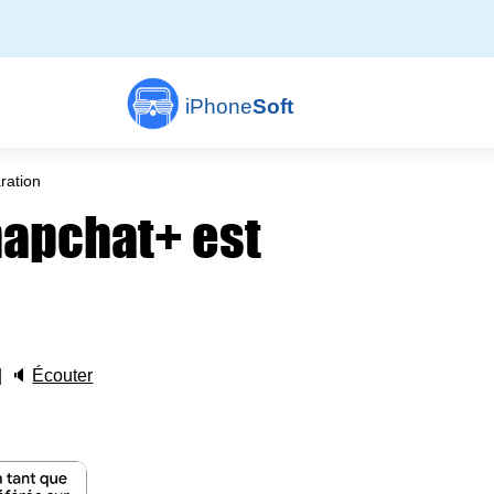
iPhone
Soft
ration
apchat+ est
🔈
Écouter