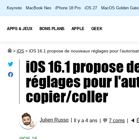
Keynote
MacBook Neo
iPhone 18 Pro
iOS 27
MacOS Golden Gate
APPS & JEUX
BONS PLANS
APPLE
GEEK
>
iOS
>
iOS 16.1 propose de nouveaux réglages pour l'autorisati
iOS 16.1 propose 
réglages pour l'au
copier/coller
Julien Russo
Il y a 4 ans
💬
7 coms
🔈
IOS 16