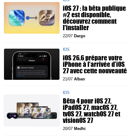
iOS 27 : la bêta publique
#2 est disponible,
découvrez comment
l'installer
22/07
Dargo
IOS
iOS 26.6 prépare votre
iPhone à l’arrivée d’iOS
27 avec cette nouveauté
21/07
Alban
IOS
Bêta 4 pour iOS 27,
iPadOS 27, macOS 27,
tvOS 27, watchOS 27 et
visionOS 27
20/07
Medhi