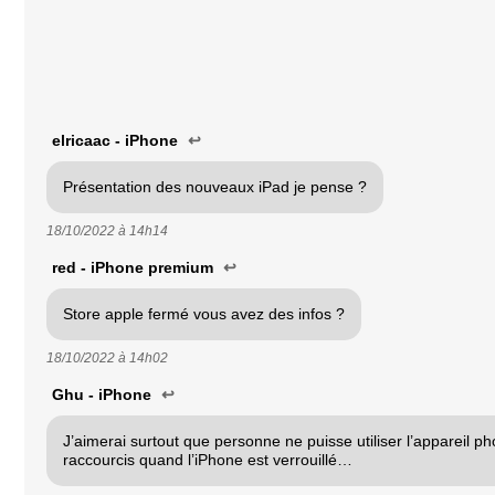
elricaac - iPhone
↩
Présentation des nouveaux iPad je pense ?
18/10/2022 à
14h14
red - iPhone premium
↩
Store apple fermé vous avez des infos ?
18/10/2022 à
14h02
Ghu - iPhone
↩
J’aimerai surtout que personne ne puisse utiliser l’appareil ph
raccourcis quand l’iPhone est verrouillé…