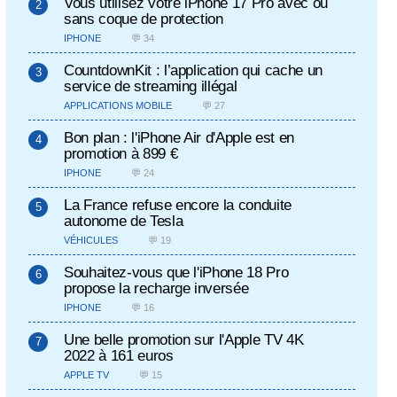
Vous utilisez votre iPhone 17 Pro avec ou
sans coque de protection
IPHONE
💬 34
CountdownKit : l’application qui cache un
service de streaming illégal
APPLICATIONS MOBILE
💬 27
Bon plan : l'iPhone Air d'Apple est en
promotion à 899 €
IPHONE
💬 24
La France refuse encore la conduite
autonome de Tesla
VÉHICULES
💬 19
Souhaitez-vous que l'iPhone 18 Pro
propose la recharge inversée
IPHONE
💬 16
Une belle promotion sur l'Apple TV 4K
2022 à 161 euros
APPLE TV
💬 15