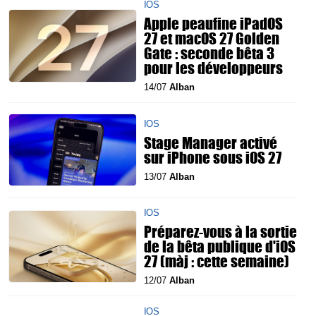
IOS
Apple peaufine iPadOS
27 et macOS 27 Golden
Gate : seconde bêta 3
pour les développeurs
14/07
Alban
IOS
Stage Manager activé
sur iPhone sous iOS 27
13/07
Alban
IOS
Préparez-vous à la sortie
de la bêta publique d'iOS
27 (màj : cette semaine)
12/07
Alban
IOS