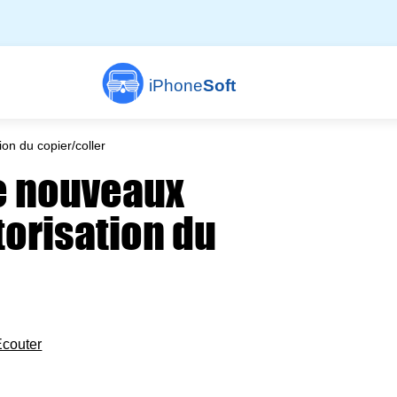
iPhone
Soft
on du copier/coller
de nouveaux
torisation du
Écouter