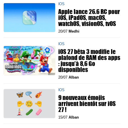
IOS
Apple lance 26.6 RC pour
iOS, iPadOS, macOS,
watchOS, visionOS, tvOS
20/07
Medhi
IOS
iOS 27 bêta 3 modifie le
plafond de RAM des apps
: jusqu’à 8,6 Go
disponibles
20/07
Alban
IOS
9 nouveaux émojis
arrivent bientôt sur iOS
27 !
15/07
Alban