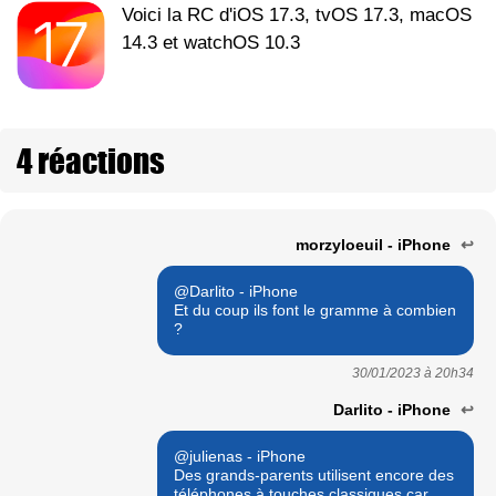
Voici la RC d'iOS 17.3, tvOS 17.3, macOS
14.3 et watchOS 10.3
4 réactions
morzyloeuil - iPhone
↩
@Darlito - iPhone
Et du coup ils font le gramme à combien
?
30/01/2023 à
20h34
Darlito - iPhone
↩
@julienas - iPhone
Des grands-parents utilisent encore des
téléphones à touches classiques car