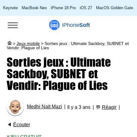
Keynote
MacBook Neo
iPhone 18 Pro
iOS 27
MacOS Golden Gate
iPhone
Soft
>
Jeux mobile
>
Sorties jeux : Ultimate Sackboy, SUBNET et
Vendir: Plague of Lies
Sorties jeux : Ultimate
Sackboy, SUBNET et
Vendir: Plague of Lies
Medhi Naït Mazi
Il y a 3 ans
💬
Réagir
🔈
Écouter