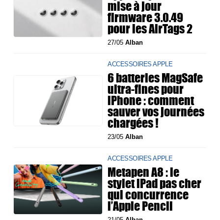
mise à jour
firmware 3.0.49
pour les AirTags 2
27/05
Alban
ACCESSOIRES APPLE
6 batteries MagSafe
ultra-fines pour
iPhone : comment
sauver vos journées
chargées !
23/05
Alban
ACCESSOIRES APPLE
Metapen A8 : le
stylet iPad pas cher
qui concurrence
l’Apple Pencil
21/05
Alban