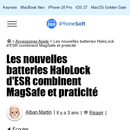
Keynote
MacBook Neo
iPhone 18 Pro
iOS 27
MacOS Golden Gate
iPhone
Soft
>
Accessoires Apple
>
Les nouvelles batteries HaloLock
d'ESR combinent MagSafe et praticité
Les nouvelles
batteries HaloLock
d'ESR combinent
MagSafe et praticité
Alban Martin
Il y a 3 ans
💬
Réagir
🔈
Écouter