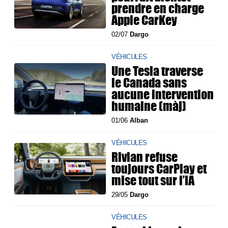
prendre en charge
Apple CarKey
02/07
Dargo
VÉHICULES
Une Tesla traverse
le Canada sans
aucune intervention
humaine (màj)
01/06
Alban
VÉHICULES
Rivian refuse
toujours CarPlay et
mise tout sur l’IA
29/05
Dargo
VÉHICULES