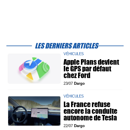
LES DERNIERS ARTICLES
VÉHICULES
Apple Plans devient
le GPS par défaut
chez Ford
23/07
Dargo
VÉHICULES
La France refuse
encore la conduite
autonome de Tesla
22/07
Dargo