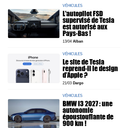
VÉHICULES
L'autopilot FSD
supervisé de Tesla
est autorisé aux
Pays-Bas !
13/04
Alban
VÉHICULES
Le site de Tesla
reprend-il le design
d’Apple ?
21/03
Dargo
VÉHICULES
BMW i3 2027 : une
autonomie
époustouflante de
900 km !