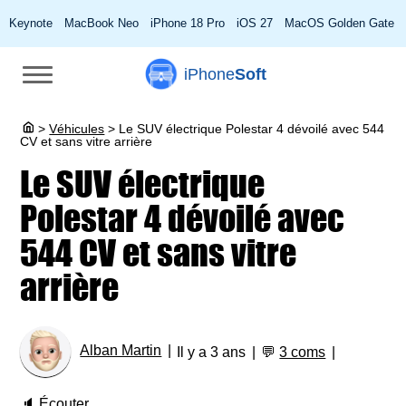
Keynote
MacBook Neo
iPhone 18 Pro
iOS 27
MacOS Golden Gate
iPhone
Soft
>
Véhicules
>
Le SUV électrique Polestar 4 dévoilé avec 544
CV et sans vitre arrière
Le SUV électrique
Polestar 4 dévoilé avec
544 CV et sans vitre
arrière
Alban Martin
Il y a 3 ans
💬
3 coms
🔈
Écouter