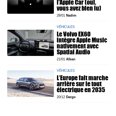
l'Apple Car (oui,
vous avez bien lu)
28/01
Nadim
VÉHICULES
Le Volvo EX60
intègre Apple Music
nativement avec
Spatial Audio
21/01
Alban
VÉHICULES
L’Europe fait marche
arrière sur le tout
électrique en 2035
20/12
Dargo