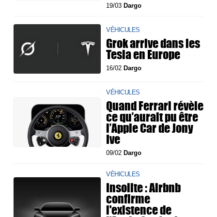
19/03
Dargo
VÉHICULES
Grok arrive dans les
Tesla en Europe
16/02
Dargo
VÉHICULES
Quand Ferrari révèle
ce qu’aurait pu être
l’Apple Car de Jony
Ive
09/02
Dargo
VÉHICULES
Insolite : Airbnb
confirme
l'existence de