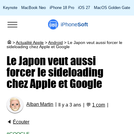
Keynote
MacBook Neo
iPhone 18 Pro
iOS 27
MacOS Golden Gate
iPhone
Soft
>
Actualité Apple
>
Android
>
Le Japon veut aussi forcer le
sideloading chez Apple et Google
Le Japon veut aussi
forcer le sideloading
chez Apple et Google
Alban Martin
Il y a 3 ans
💬
1 com
🔈
Écouter