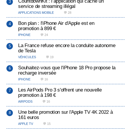
CountdownKit : l’application qui cache un
service de streaming illégal
APPLICATIONS MOBILE
💬 28
Bon plan : l'iPhone Air d'Apple est en
promotion à 899 €
IPHONE
💬 24
La France refuse encore la conduite autonome
de Tesla
VÉHICULES
💬 19
Souhaitez-vous que l'iPhone 18 Pro propose la
recharge inversée
IPHONE
💬 16
Les AirPods Pro 3 s'offrent une nouvelle
promotion à 198 €
AIRPODS
💬 16
Une belle promotion sur l'Apple TV 4K 2022 à
161 euros
APPLE TV
💬 15