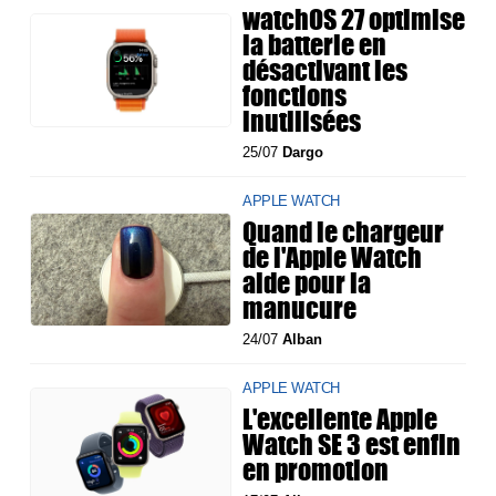
watchOS 27 optimise
la batterie en
désactivant les
fonctions
inutilisées
25/07
Dargo
APPLE WATCH
Quand le chargeur
de l'Apple Watch
aide pour la
manucure
24/07
Alban
APPLE WATCH
L'excellente Apple
Watch SE 3 est enfin
en promotion