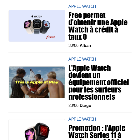
APPLE WATCH
Free permet
d’obtenir une Apple
Watch à crédit à
taux 0
30/06
Alban
APPLE WATCH
L'Apple Watch
devient un
équipement officiel
pour les surfeurs
professionnels
23/06
Dargo
APPLE WATCH
Promotion : l’Apple
Watch Series 11 à