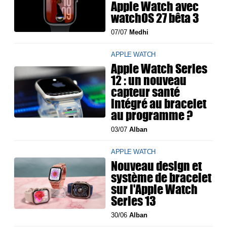
Apple Watch avec
watchOS 27 bêta 3
07/07
Medhi
APPLE WATCH
Apple Watch Series
12 : un nouveau
capteur santé
intégré au bracelet
au programme ?
03/07
Alban
APPLE WATCH
Nouveau design et
système de bracelet
sur l'Apple Watch
Series 13
30/06
Alban