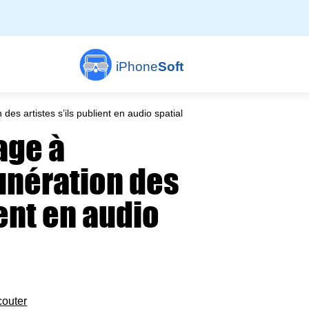
iPhone
Soft
s artistes s’ils publient en audio spatial
age à
unération des
ient en audio
couter