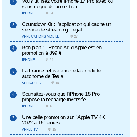
Vous utilisez votre iPhone 17 Pro avec ou
sans coque de protection
IPHONE
💬 34
CountdownKit : l’application qui cache un
service de streaming illégal
APPLICATIONS MOBILE
💬 27
Bon plan : l'iPhone Air d'Apple est en
promotion à 899 €
IPHONE
💬 24
La France refuse encore la conduite
autonome de Tesla
VÉHICULES
💬 19
Souhaitez-vous que l'iPhone 18 Pro
propose la recharge inversée
IPHONE
💬 16
Une belle promotion sur l'Apple TV 4K
2022 à 161 euros
APPLE TV
💬 15