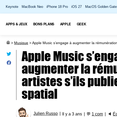
Keynote
MacBook Neo
iPhone 18 Pro
iOS 27
MacOS Golden Gate
APPS & JEUX
BONS PLANS
APPLE
GEEK
>
Musique
>
Apple Music s’engage à augmenter la rémunération de
Apple Music s’eng
augmenter la rém
artistes s’ils publ
spatial
Julien Russo
Il y a 3 ans
💬
1 com
🔈
É