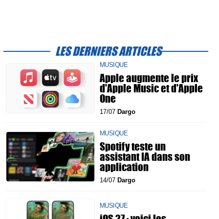
LES DERNIERS ARTICLES
MUSIQUE
Apple augmente le prix
d'Apple Music et d'Apple
One
17/07
Dargo
MUSIQUE
Spotify teste un
assistant IA dans son
application
14/07
Dargo
MUSIQUE
iOS 27 : voici les