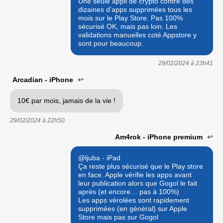
Une seule appli de crypto contre des
dizaines d'apps supprimées tous les
mois sur le Play Store. Pas 100%
sécurisé OK, mais pas loin. Les
validations manuelles coté Appstore y
sont pour beaucoup.
29/02/2024 à
23h41
Arcadian - iPhone
↩
10€ par mois, jamais de la vie !
29/02/2024 à
22h50
Am4rok - iPhone premium
↩
@ljuba - iPad
Ça reste plus sécurisé que le Play store
en face. Apple vérifie les apps avant
leur publication alors que Gogol le fait
après (et encore… pas à 100%)
Les apps vérolées sont rapidement
supprimées (en général) sur Apple
Store mais pas sur Gogol