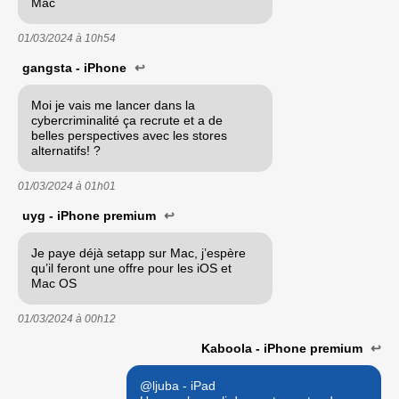
Mac
01/03/2024 à
10h54
gangsta - iPhone
↩
Moi je vais me lancer dans la
cybercriminalité ça recrute et a de
belles perspectives avec les stores
alternatifs! ?
01/03/2024 à
01h01
uyg - iPhone premium
↩
Je paye déjà setapp sur Mac, j’espère
qu’il feront une offre pour les iOS et
Mac OS
01/03/2024 à
00h12
Kaboola - iPhone premium
↩
@ljuba - iPad