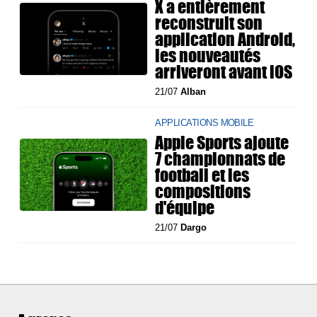
X a entièrement
reconstruit son
application Android,
les nouveautés
arriveront avant iOS
21/07
Alban
APPLICATIONS MOBILE
Apple Sports ajoute
7 championnats de
football et les
compositions
d'équipe
21/07
Dargo