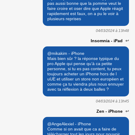
pas aussi bonne que la pomme veut le
faire croire et oser dire que Apple réagit
rapidement est faux, on a pu le voir à
plusieurs reprises
04/03/2024 à
13h48
Insomnia - iPad
↩
@mikakim - iPhone
Mais bien sûr ? la réponse typique du
pro Apple qui pense qu’à ca petite
personne, si tu es pas content, tu peux
toujours acheter un iPhone hors de l
uUE et utiliser un store non européen et
comme ça tu viendra plus nous ennuyer
avec ta réflexion à deux balles ?
04/03/2024 à
13h45
Zen - iPhone
↩
@AngeAlexiel - iPhone
Comme si on avait que ca a faire de
télécharger tout les jours pour pouvoir