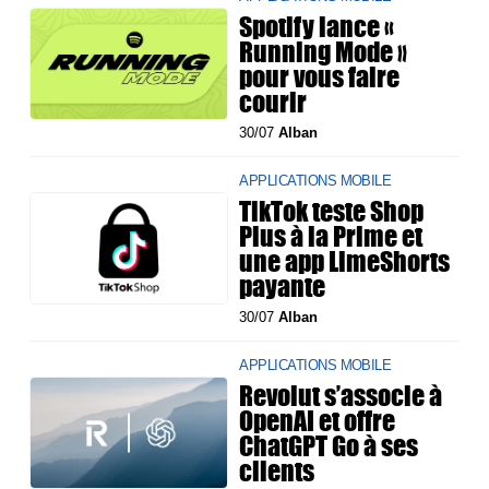
Spotify lance «
Running Mode »
pour vous faire
courir
30/07
Alban
APPLICATIONS MOBILE
TikTok teste Shop
Plus à la Prime et
une app LimeShorts
payante
30/07
Alban
APPLICATIONS MOBILE
Revolut s’associe à
OpenAI et offre
ChatGPT Go à ses
clients