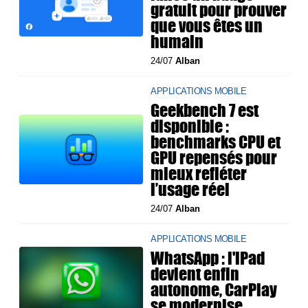
gratuit pour prouver
que vous êtes un
humain
24/07
Alban
APPLICATIONS MOBILE
Geekbench 7 est
disponible :
benchmarks CPU et
GPU repensés pour
mieux refléter
l’usage réel
24/07
Alban
APPLICATIONS MOBILE
WhatsApp : l'iPad
devient enfin
autonome, CarPlay
se modernise