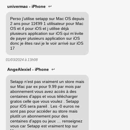
univermac - iPhone
↩
Perso j’utilise setapp sur Mac OS depuis
2 ans pour 11€99 1 utilisateur pour Mac
OS et 4 pour iOS et j utilise déjà
plusieurs application sur iOS qui m’évite
de payer plusieurs application sur iOS
donc je êtes ravi je le voir arrivé sur iOS
17
01/03/2024 à
13h08
AngeAlexiel - iPhone
↩
Setapp n’est pas vraiment un store mais
sur Mac par ex pour 9.99 par mois par
abonnement vous avez accès à des
centaines d’apps et vous télécharger
gratos celle que vous voulez . Setapp
pour iOS sera pareil . Les -0 euros ne
sont pas pour accéder au store mais
plutôt un abonnement pour des
centaines d’apps ou jeux … renseignez
vous car Setapp est vraiment top sur