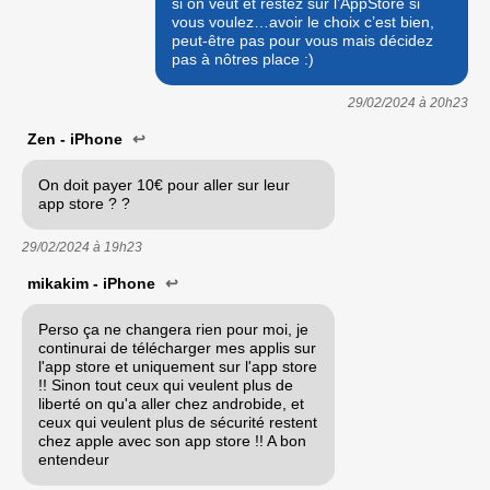
si on veut et restez sur l’AppStore si
vous voulez…avoir le choix c’est bien,
peut-être pas pour vous mais décidez
pas à nôtres place :)
29/02/2024 à
20h23
Zen - iPhone
↩
On doit payer 10€ pour aller sur leur
app store ? ?
29/02/2024 à
19h23
mikakim - iPhone
↩
Perso ça ne changera rien pour moi, je
continurai de télécharger mes applis sur
l'app store et uniquement sur l'app store
!! Sinon tout ceux qui veulent plus de
liberté on qu'a aller chez androbide, et
ceux qui veulent plus de sécurité restent
chez apple avec son app store !! A bon
entendeur