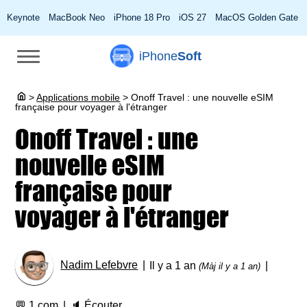
Keynote
MacBook Neo
iPhone 18 Pro
iOS 27
MacOS Golden Gate
iPhone
Soft
>
Applications mobile
>
Onoff Travel : une nouvelle eSIM
française pour voyager à l'étranger
Onoff Travel : une
nouvelle eSIM
française pour
voyager à l'étranger
Nadim Lefebvre
Il y a 1 an
(Màj il y a 1 an)
💬
1 com
🔈
Écouter