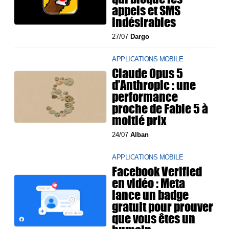
appels et SMS
indésirables
27/07
Dargo
APPLICATIONS MOBILE
Claude Opus 5
d’Anthropic : une
performance
proche de Fable 5 à
moitié prix
24/07
Alban
APPLICATIONS MOBILE
Facebook Verified
en vidéo : Meta
lance un badge
gratuit pour prouver
que vous êtes un