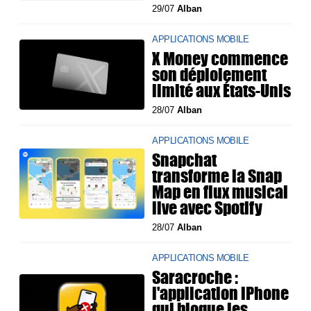
29/07
Alban
APPLICATIONS MOBILE
X Money commence
son déploiement
limité aux États-Unis
28/07
Alban
APPLICATIONS MOBILE
Snapchat
transforme la Snap
Map en flux musical
live avec Spotify
28/07
Alban
APPLICATIONS MOBILE
Saracroche :
l'application iPhone
qui bloque les