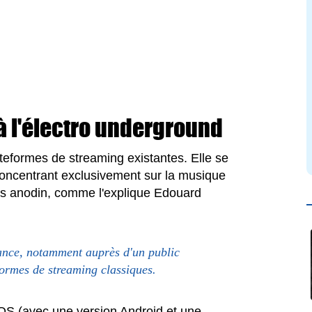
à l'électro underground
teformes de streaming existantes. Elle se
concentrant exclusivement sur la musique
pas anodin, comme l'explique Edouard
ssance, notamment auprès d'un public
formes de streaming classiques.
 iOS (avec une version Android et une