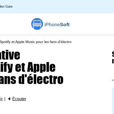
en Gate
iPhone
Soft
Spotify et Apple Music pour les fans d'électro
ative
ify et Apple
ans d'électro
ir
🔈
Écouter
Y