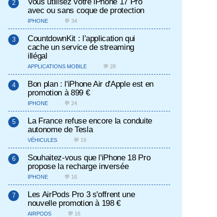
Vous utilisez votre iPhone 17 Pro
avec ou sans coque de protection
IPHONE
💬 34
CountdownKit : l’application qui
cache un service de streaming
illégal
APPLICATIONS MOBILE
💬 28
Bon plan : l'iPhone Air d'Apple est en
promotion à 899 €
IPHONE
💬 24
La France refuse encore la conduite
autonome de Tesla
VÉHICULES
💬 19
Souhaitez-vous que l'iPhone 18 Pro
propose la recharge inversée
IPHONE
💬 16
Les AirPods Pro 3 s'offrent une
nouvelle promotion à 198 €
AIRPODS
💬 16