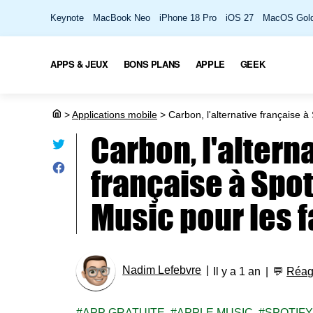
Keynote
MacBook Neo
iPhone 18 Pro
iOS 27
MacOS Gold
APPS & JEUX
BONS PLANS
APPLE
GEEK
>
Applications mobile
>
Carbon, l'alternative française à 
Carbon, l'altern
française à Spot
Music pour les f
Nadim Lefebvre
Il y a 1 an
💬
Réag
APP GRATUITE
APPLE MUSIC
SPOTIF