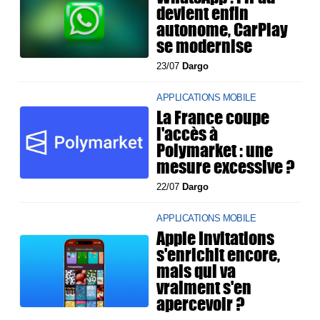
devient enfin
autonome, CarPlay
se modernise
23/07
Dargo
APPLICATIONS MOBILE
La France coupe
l'accès à
Polymarket : une
mesure excessive ?
22/07
Dargo
APPLICATIONS MOBILE
Apple Invitations
s'enrichit encore,
mais qui va
vraiment s'en
apercevoir ?