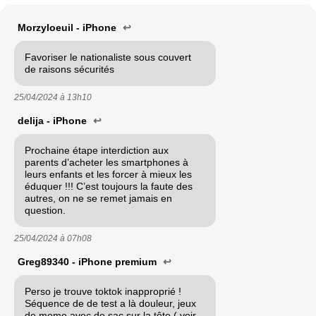
Morzyloeuil - iPhone
↩
Favoriser le nationaliste sous couvert
de raisons sécurités
25/04/2024 à
13h10
delija - iPhone
↩
Prochaine étape interdiction aux
parents d’acheter les smartphones à
leurs enfants et les forcer à mieux les
éduquer !!! C’est toujours la faute des
autres, on ne se remet jamais en
question.
25/04/2024 à
07h08
Greg89340 - iPhone premium
↩
Perso je trouve toktok inapproprié !
Séquence de de test a là douleur, jeux
de mome avec de sac sur la tête ( voir