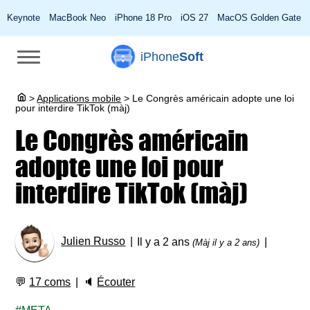
Keynote
MacBook Neo
iPhone 18 Pro
iOS 27
MacOS Golden Gate
iPhone
Soft
>
Applications mobile
>
Le Congrès américain adopte une loi
pour interdire TikTok (màj)
Le Congrès américain
adopte une loi pour
interdire TikTok (màj)
Julien Russo
Il y a 2 ans
(Màj il y a 2 ans)
💬
17 coms
🔈
Écouter