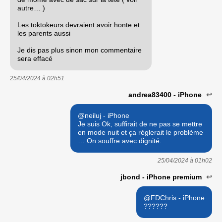
autre… )
Les toktokeurs devraient avoir honte et
les parents aussi
Je dis pas plus sinon mon commentaire
sera effacé
25/04/2024 à
02h51
andrea83400 - iPhone
↩
@neiluj - iPhone
Je suis Ok, suffirait de ne pas se mettre
en mode nuit et ça réglerait le problème
… On souffre avec dignité.
25/04/2024 à
01h02
jbond - iPhone premium
↩
@FDChris - iPhone
??????