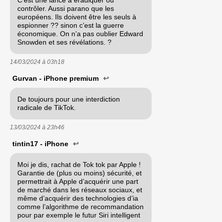
contrôler. Aussi parano que les
européens. Ils doivent être les seuls à
espionner ?? sinon c’est la guerre
économique. On n’a pas oublier Edward
Snowden et ses révélations. ?
14/03/2024 à
03h18
Gurvan - iPhone premium
↩
De toujours pour une interdiction
radicale de TikTok.
13/03/2024 à
23h46
tintin17 - iPhone
↩
Moi je dis, rachat de Tok tok par Apple !
Garantie de (plus ou moins) sécurité, et
permettrait à Apple d’acquérir une part
de marché dans les réseaux sociaux, et
même d’acquérir des technologies d’ia
comme l’algorithme de recommandation
pour par exemple le futur Siri intelligent