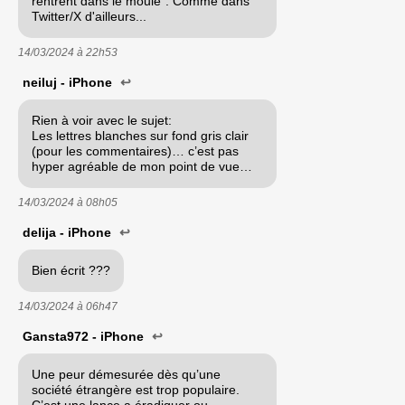
rentrent dans le moule". Comme dans
Twitter/X d'ailleurs...
14/03/2024 à
22h53
neiluj - iPhone
↩
Rien à voir avec le sujet:
Les lettres blanches sur fond gris clair
(pour les commentaires)… c’est pas
hyper agréable de mon point de vue…
14/03/2024 à
08h05
delija - iPhone
↩
Bien écrit ???
14/03/2024 à
06h47
Gansta972 - iPhone
↩
Une peur démesurée dès qu’une
société étrangère est trop populaire.
C’est une lance a éradiquer ou