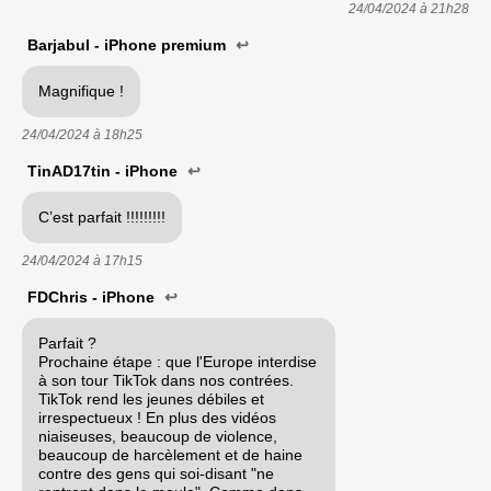
24/04/2024 à
21h28
Barjabul - iPhone premium
↩
Magnifique !
24/04/2024 à
18h25
TinAD17tin - iPhone
↩
C’est parfait !!!!!!!!!
24/04/2024 à
17h15
FDChris - iPhone
↩
Parfait ?
Prochaine étape : que l'Europe interdise
à son tour TikTok dans nos contrées.
TikTok rend les jeunes débiles et
irrespectueux ! En plus des vidéos
niaiseuses, beaucoup de violence,
beaucoup de harcèlement et de haine
contre des gens qui soi-disant "ne