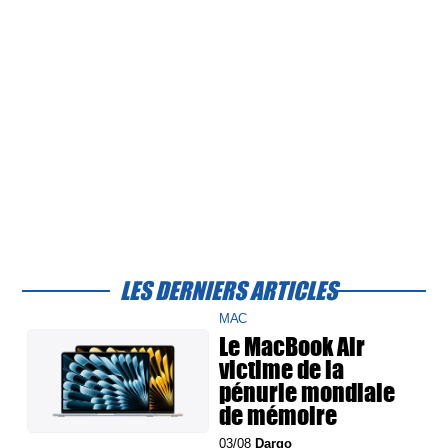
LES DERNIERS ARTICLES
MAC
Le MacBook Air
victime de la
pénurie mondiale
de mémoire
03/08
Dargo