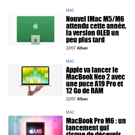
MAC
Nouvel iMac M5/M6
attendu cette année,
la version OLED un
peu plus tard
22/07
Alban
MAC
Apple va lancer le
MacBook Neo 2 avec
une puce A19 Pro et
12 Go de RAM
22/07
Alban
MAC
MacBook Pro M6 : un
lancement qui
risque de décevoir