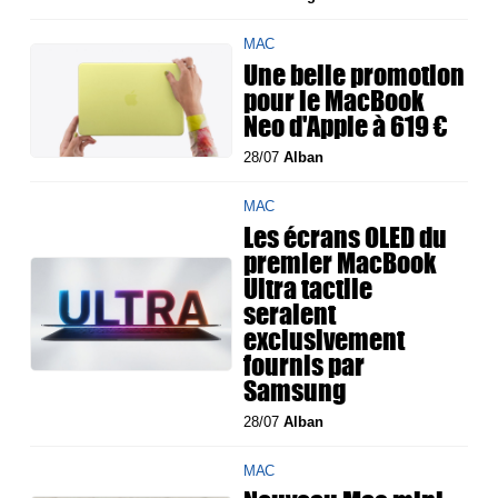
MAC
Une belle promotion
pour le MacBook
Neo d'Apple à 619 €
28/07
Alban
MAC
Les écrans OLED du
premier MacBook
Ultra tactile
seraient
exclusivement
fournis par
Samsung
28/07
Alban
MAC