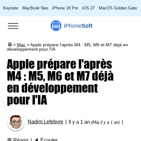
Keynote
MacBook Neo
iPhone 18 Pro
iOS 27
MacOS Golden Gate
iPhone
Soft
>
Mac
>
Apple prépare l'après M4 : M5, M6 et M7 déjà en
développement pour l'IA
Apple prépare l'après
M4 : M5, M6 et M7 déjà
en développement
pour l'IA
Nadim Lefebvre
Il y a 1 an
(Màj il y a 1 an)
💬
Réagir
🔈
Écouter