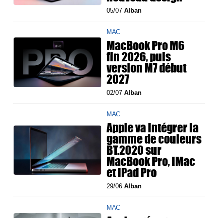
05/07
Alban
MAC
MacBook Pro M6
fin 2026, puis
version M7 début
2027
02/07
Alban
MAC
Apple va intégrer la
gamme de couleurs
BT.2020 sur
MacBook Pro, iMac
et iPad Pro
29/06
Alban
MAC