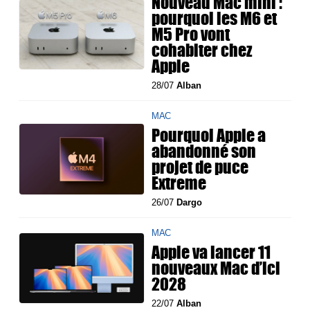
Nouveau Mac mini :
pourquoi les M6 et
M5 Pro vont
cohabiter chez
Apple
28/07
Alban
MAC
Pourquoi Apple a
abandonné son
projet de puce
Extreme
26/07
Dargo
MAC
Apple va lancer 11
nouveaux Mac d’ici
2028
22/07
Alban