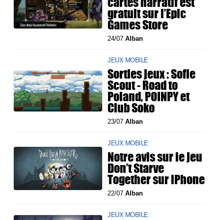
cartes narratif est
gratuit sur l’Epic
Games Store
24/07
Alban
JEUX MOBILE
Sorties jeux : Sofie
Scout - Road to
Poland, POINPY et
Club Soko
23/07
Alban
JEUX MOBILE
Notre avis sur le jeu
Don’t Starve
Together sur iPhone
22/07
Alban
JEUX MOBILE