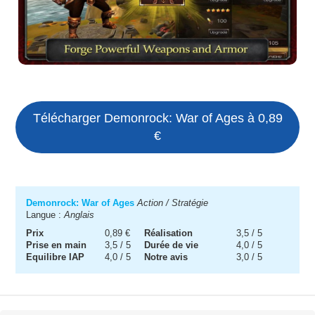
Télécharger Demonrock: War of Ages à 0,89
€
Demonrock: War of Ages
Action / Stratégie
Langue :
Anglais
Prix
0,89 €
Réalisation
3,5 / 5
Prise en main
3,5 / 5
Durée de vie
4,0 / 5
Equilibre IAP
4,0 / 5
Notre avis
3,0 / 5