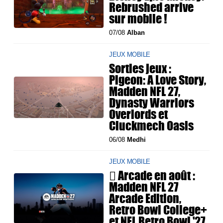
Rebrushed arrive
sur mobile !
07/08
Alban
JEUX MOBILE
Sorties jeux :
Pigeon: A Love Story,
Madden NFL 27,
Dynasty Warriors
Overlords et
Cluckmech Oasis
06/08
Medhi
JEUX MOBILE
 Arcade en août :
Madden NFL 27
Arcade Edition,
Retro Bowl College+
et NFL Retro Bowl '27