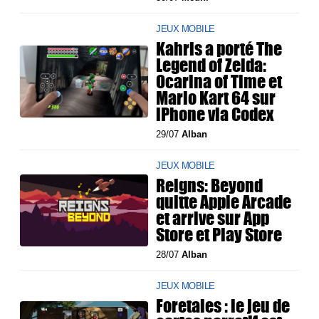
JEUX MOBILE
Kahris a porté The
Legend of Zelda:
Ocarina of Time et
Mario Kart 64 sur
iPhone via Codex
29/07
Alban
JEUX MOBILE
Reigns: Beyond
quitte Apple Arcade
et arrive sur App
Store et Play Store
28/07
Alban
JEUX MOBILE
Foretales : le jeu de