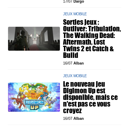
17/07
Dargo
JEUX MOBILE
Sorties jeux :
Outliver: Tribulation,
The Walking Dead:
Aftermath, Lost
Twins 2 et Catch &
Build
16/07
Alban
JEUX MOBILE
Le nouveau jeu
Digimon Up est
disponible, mais ce
n'est pas ce vous
croyez
16/07
Alban