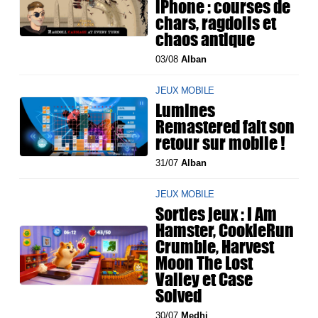
iPhone : courses de
chars, ragdolls et
chaos antique
03/08
Alban
JEUX MOBILE
Lumines
Remastered fait son
retour sur mobile !
31/07
Alban
JEUX MOBILE
Sorties jeux : I Am
Hamster, CookieRun
Crumble, Harvest
Moon The Lost
Valley et Case
Solved
30/07
Medhi