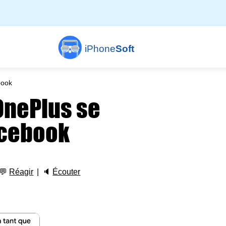
iPhone
Soft
book
OnePlus se
acebook
💬
Réagir
🔈
Écouter