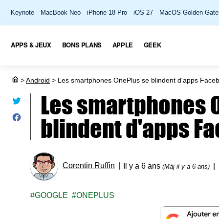
Keynote
MacBook Neo
iPhone 18 Pro
iOS 27
MacOS Golden Gate
APPS & JEUX
BONS PLANS
APPLE
GEEK
>
Android
>
Les smartphones OnePlus se blindent d'apps Face
Les smartphones 
blindent d'apps F
Corentin Ruffin
Il y a 6 ans
(Màj il y a 6 ans)
GOOGLE
ONEPLUS