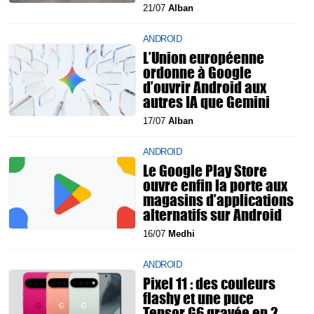
21/07
Alban
ANDROID
L’Union européenne
ordonne à Google
d’ouvrir Android aux
autres IA que Gemini
17/07
Alban
ANDROID
Le Google Play Store
ouvre enfin la porte aux
magasins d’applications
alternatifs sur Android
16/07
Medhi
ANDROID
Pixel 11 : des couleurs
flashy et une puce
Tensor G6 gravée en 2