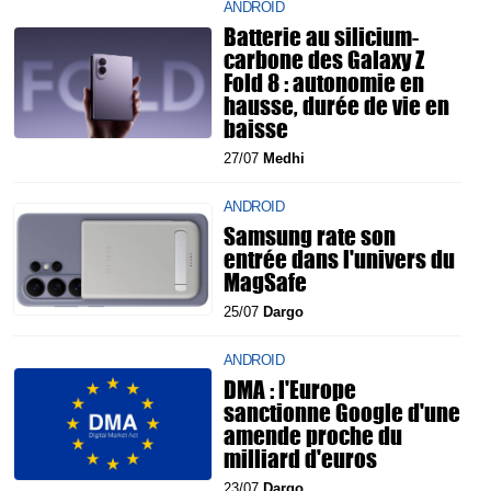
ANDROID
Batterie au silicium-
carbone des Galaxy Z
Fold 8 : autonomie en
hausse, durée de vie en
baisse
27/07
Medhi
ANDROID
Samsung rate son
entrée dans l'univers du
MagSafe
25/07
Dargo
ANDROID
DMA : l'Europe
sanctionne Google d'une
amende proche du
milliard d'euros
23/07
Dargo