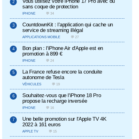
Vous utilisez votre iPhone 17 Pro avec ou
sans coque de protection
IPHONE
💬 34
CountdownKit : l’application qui cache un
service de streaming illégal
APPLICATIONS MOBILE
💬 27
Bon plan : l'iPhone Air d'Apple est en
promotion à 899 €
IPHONE
💬 24
La France refuse encore la conduite
autonome de Tesla
VÉHICULES
💬 19
Souhaitez-vous que l'iPhone 18 Pro
propose la recharge inversée
IPHONE
💬 16
Une belle promotion sur l'Apple TV 4K
2022 à 161 euros
APPLE TV
💬 15