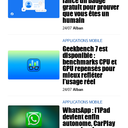
lance un badge
gratuit pour prouver
que vous êtes un
humain
24/07
Alban
APPLICATIONS MOBILE
Geekbench 7 est
disponible :
benchmarks CPU et
GPU repensés pour
mieux refléter
l’usage réel
24/07
Alban
APPLICATIONS MOBILE
WhatsApp : l'iPad
devient enfin
autonome, CarPlay