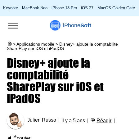
Keynote
MacBook Neo
iPhone 18 Pro
iOS 27
MacOS Golden Gate
iPhone
Soft
>
Applications mobile
>
Disney+ ajoute la comptabilité
SharePlay sur iOS et iPadOS
Disney+ ajoute la
comptabilité
SharePlay sur iOS et
iPadOS
Julien Russo
Il y a 5 ans
💬
Réagir
🔈
Écouter