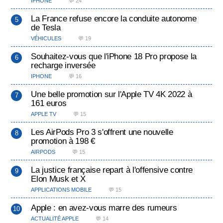
IPHONE
💬 24
La France refuse encore la conduite autonome
de Tesla
VÉHICULES
💬 19
Souhaitez-vous que l'iPhone 18 Pro propose la
recharge inversée
IPHONE
💬 16
Une belle promotion sur l'Apple TV 4K 2022 à
161 euros
APPLE TV
💬 15
Les AirPods Pro 3 s'offrent une nouvelle
promotion à 198 €
AIRPODS
💬 15
La justice française repart à l'offensive contre
Elon Musk et X
APPLICATIONS MOBILE
💬 15
Apple : en avez-vous marre des rumeurs
ACTUALITÉ APPLE
💬 14