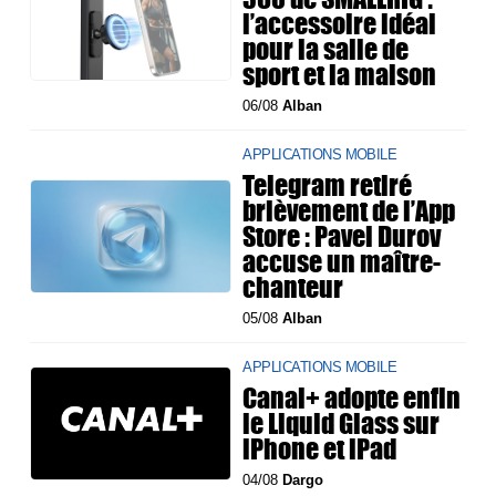
l’accessoire idéal
pour la salle de
sport et la maison
06/08
Alban
APPLICATIONS MOBILE
Telegram retiré
brièvement de l’App
Store : Pavel Durov
accuse un maître-
chanteur
05/08
Alban
APPLICATIONS MOBILE
Canal+ adopte enfin
le Liquid Glass sur
iPhone et iPad
04/08
Dargo