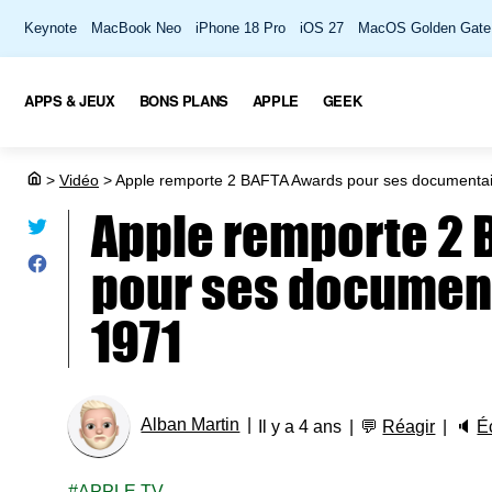
Keynote
MacBook Neo
iPhone 18 Pro
iOS 27
MacOS Golden Gate
APPS & JEUX
BONS PLANS
APPLE
GEEK
>
Vidéo
>
Apple remporte 2 BAFTA Awards pour ses documentai
Apple remporte 2 
pour ses document
1971
Alban Martin
Il y a 4 ans
💬
Réagir
🔈
É
APPLE TV