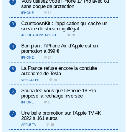
Vous utilisez votre iPhone 17 Pro avec ou
sans coque de protection
IPHONE
💬 34
CountdownKit : l’application qui cache un
service de streaming illégal
APPLICATIONS MOBILE
💬 28
Bon plan : l'iPhone Air d'Apple est en
promotion à 899 €
IPHONE
💬 24
La France refuse encore la conduite
autonome de Tesla
VÉHICULES
💬 19
Souhaitez-vous que l'iPhone 18 Pro
propose la recharge inversée
IPHONE
💬 16
Une belle promotion sur l'Apple TV 4K
2022 à 161 euros
APPLE TV
💬 15