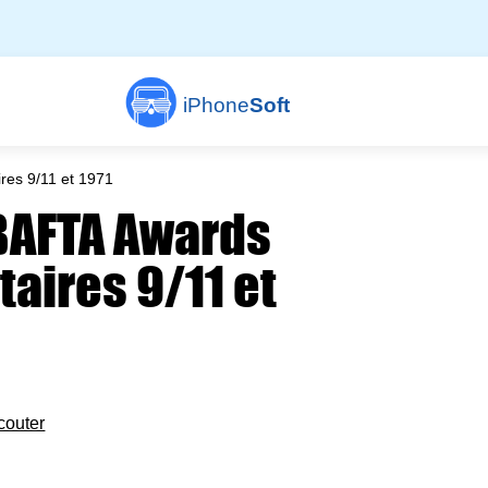
iPhone
Soft
res 9/11 et 1971
BAFTA Awards
aires 9/11 et
couter