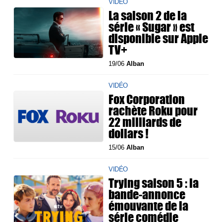
VIDÉO
La saison 2 de la
série « Sugar » est
disponible sur Apple
TV+
19/06
Alban
VIDÉO
Fox Corporation
rachète Roku pour
22 milliards de
dollars !
15/06
Alban
VIDÉO
Trying saison 5 : la
bande-annonce
émouvante de la
série comédie