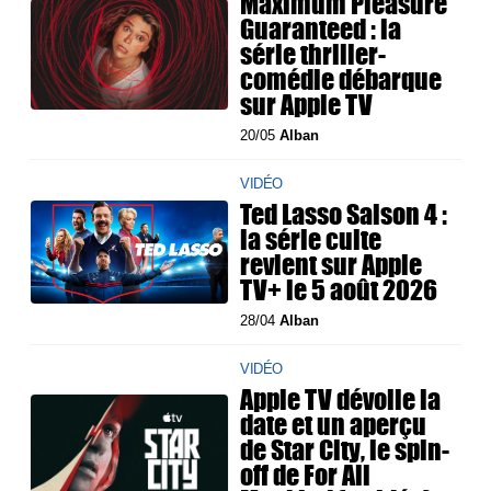
Maximum Pleasure
Guaranteed : la
série thriller-
comédie débarque
sur Apple TV
20/05
Alban
VIDÉO
Ted Lasso Saison 4 :
la série culte
revient sur Apple
TV+ le 5 août 2026
28/04
Alban
VIDÉO
Apple TV dévoile la
date et un aperçu
de Star City, le spin-
off de For All