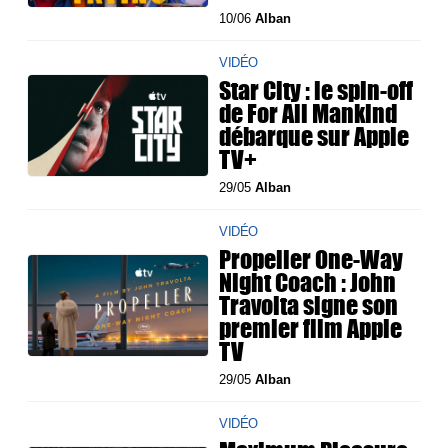
10/06
Alban
VIDÉO
Star City : le spin-off
de For All Mankind
débarque sur Apple
TV+
29/05
Alban
VIDÉO
Propeller One-Way
Night Coach : John
Travolta signe son
premier film Apple
TV
29/05
Alban
VIDÉO