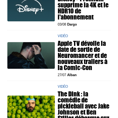
supprime la 4K et le
HDR10 de
l'abonnement
03/08
Dargo
VIDÉO
Apple TV dévoile la
date de sortie de
Neuromancer et de
nouveaux trailers à
la Comic-Con
27/07
Alban
VIDÉO
The Dink : la
comédie de
pickleball avec Jake
Johnson et Ben