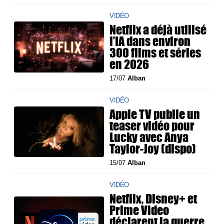
VIDÉO
Netflix a déjà utilisé
l’IA dans environ
300 films et séries
en 2026
17/07
Alban
VIDÉO
Apple TV publie un
teaser vidéo pour
Lucky avec Anya
Taylor-Joy (dispo)
15/07
Alban
VIDÉO
Netflix, Disney+ et
Prime Video
déclarent la guerre