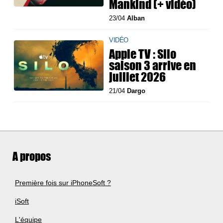
Mankind (+ vidéo)
23/04
Alban
VIDÉO
Apple TV : Silo
saison 3 arrive en
juillet 2026
21/04
Dargo
A propos
Première fois sur iPhoneSoft ?
iSoft
L'équipe