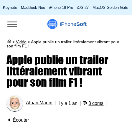
Keynote
MacBook Neo
iPhone 18 Pro
iOS 27
MacOS Golden Gate
iPhone
Soft
>
Vidéo
>
Apple publie un trailer littéralement vibrant pour
son film F1 !
Apple publie un trailer
littéralement vibrant
pour son film F1 !
Alban Martin
Il y a 1 an
💬
3 coms
🔈
Écouter