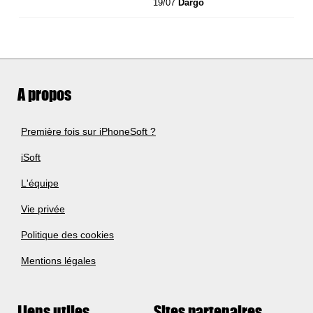
19/07
Dargo
A propos
Première fois sur iPhoneSoft ?
iSoft
L'équipe
Vie privée
Politique des cookies
Mentions légales
Liens utiles
Sites partenaires