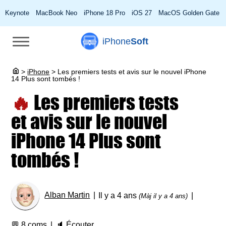
Keynote
MacBook Neo
iPhone 18 Pro
iOS 27
MacOS Golden Gate
iPhone
Soft
>
iPhone
>
Les premiers tests et avis sur le nouvel iPhone
14 Plus sont tombés !
🔥
Les premiers tests
et avis sur le nouvel
iPhone 14 Plus sont
tombés !
Alban Martin
Il y a 4 ans
(Màj il y a 4 ans)
💬
8 coms
🔈
Écouter