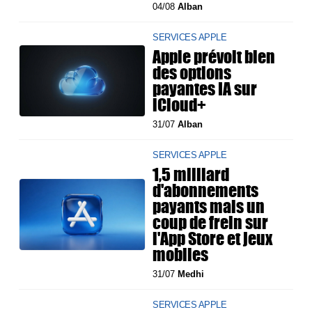
04/08
Alban
SERVICES APPLE
Apple prévoit bien
des options
payantes IA sur
iCloud+
31/07
Alban
SERVICES APPLE
1,5 milliard
d'abonnements
payants mais un
coup de frein sur
l'App Store et jeux
mobiles
31/07
Medhi
SERVICES APPLE