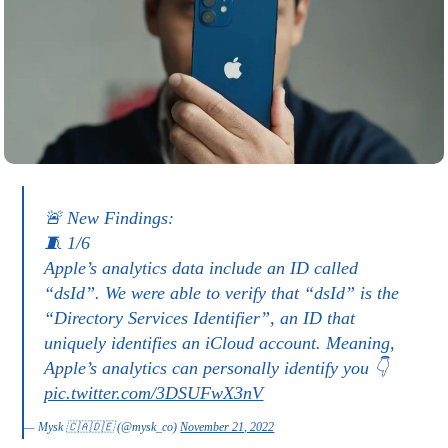
🚨 New Findings:
🧵 1/6
Apple’s analytics data include an ID called
“dsId”. We were able to verify that “dsId” is the
“Directory Services Identifier”, an ID that
uniquely identifies an iCloud account. Meaning,
Apple’s analytics can personally identify you 👇
pic.twitter.com/3DSUFwX3nV
— Mysk 🇨🇦🇩🇪 (@mysk_co)
November 21, 2022