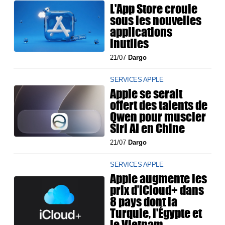
L'App Store croule
sous les nouvelles
applications
inutiles
21/07
Dargo
SERVICES APPLE
Apple se serait
offert des talents de
Qwen pour muscler
Siri AI en Chine
21/07
Dargo
SERVICES APPLE
Apple augmente les
prix d’iCloud+ dans
8 pays dont la
Turquie, l'Égypte et
le Vietnam