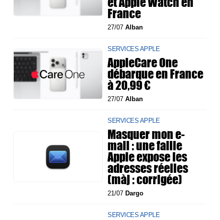
et Apple Watch en
France
27/07
Alban
SERVICES APPLE
AppleCare One
débarque en France
à 20,99 €
27/07
Alban
SERVICES APPLE
Masquer mon e-
mail : une faille
Apple expose les
adresses réelles
(màj : corrigée)
21/07
Dargo
SERVICES APPLE