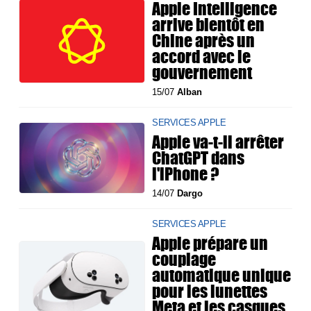
Apple Intelligence
arrive bientôt en
Chine après un
accord avec le
gouvernement
15/07
Alban
SERVICES APPLE
Apple va-t-il arrêter
ChatGPT dans
l'iPhone ?
14/07
Dargo
SERVICES APPLE
Apple prépare un
couplage
automatique unique
pour les lunettes
Meta et les casques