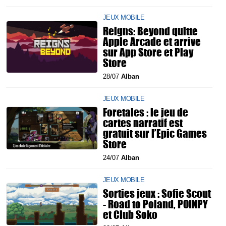
JEUX MOBILE
Reigns: Beyond quitte
Apple Arcade et arrive
sur App Store et Play
Store
28/07
Alban
JEUX MOBILE
Foretales : le jeu de
cartes narratif est
gratuit sur l’Epic Games
Store
24/07
Alban
JEUX MOBILE
Sorties jeux : Sofie Scout
- Road to Poland, POINPY
et Club Soko