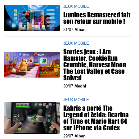
JEUX MOBILE
Lumines Remastered fait
son retour sur mobile !
31/07
Alban
JEUX MOBILE
Sorties jeux : I Am
Hamster, CookieRun
Crumble, Harvest Moon
The Lost Valley et Case
Solved
30/07
Medhi
JEUX MOBILE
Kahris a porté The
Legend of Zelda: Ocarina
of Time et Mario Kart 64
sur iPhone via Codex
29/07
Alban