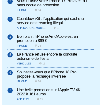
Vous utilisez votre iPhone 17 Pro avec ou
sans coque de protection
IPHONE
💬 34
CountdownKit : l’application qui cache un
service de streaming illégal
APPLICATIONS MOBILE
💬 27
Bon plan : l'iPhone Air d'Apple est en
promotion à 899 €
IPHONE
💬 24
La France refuse encore la conduite
autonome de Tesla
VÉHICULES
💬 19
Souhaitez-vous que l'iPhone 18 Pro
propose la recharge inversée
IPHONE
💬 16
Une belle promotion sur l'Apple TV 4K
2022 à 161 euros
APPLE TV
💬 15