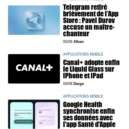
Telegram retiré
brièvement de l’App
Store : Pavel Durov
accuse un maître-
chanteur
05/08
Alban
APPLICATIONS MOBILE
Canal+ adopte enfin
le Liquid Glass sur
iPhone et iPad
04/08
Dargo
APPLICATIONS MOBILE
Google Health
synchronise enfin
ses données avec
l'app Santé d'Apple