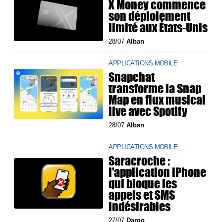
X Money commence
son déploiement
limité aux États-Unis
28/07
Alban
APPLICATIONS MOBILE
Snapchat
transforme la Snap
Map en flux musical
live avec Spotify
28/07
Alban
APPLICATIONS MOBILE
Saracroche :
l'application iPhone
qui bloque les
appels et SMS
indésirables
27/07
Dargo