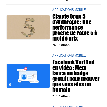
APPLICATIONS MOBILE
Claude Opus 5
d’Anthropic : une
performance
proche de Fable 5 à
moitié prix
24/07
Alban
APPLICATIONS MOBILE
Facebook Verified
en vidéo : Meta
lance un badge
gratuit pour prouver
que vous êtes un
humain
24/07
Alban
APPLICATIONS MOBILE