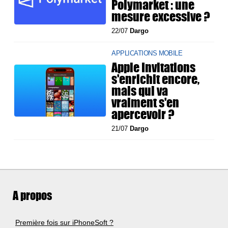
Polymarket : une
mesure excessive ?
22/07
Dargo
APPLICATIONS MOBILE
Apple Invitations
s'enrichit encore,
mais qui va
vraiment s'en
apercevoir ?
21/07
Dargo
A propos
Première fois sur iPhoneSoft ?