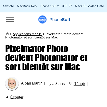
Keynote
MacBook Neo
iPhone 18 Pro
iOS 27
MacOS Golden Gate
iPhone
Soft
>
Applications mobile
>
Pixelmator Photo devient
Photomator et sort bientôt sur Mac
Pixelmator Photo
devient Photomator et
sort bientôt sur Mac
Alban Martin
Il y a 3 ans
💬
Réagir
🔈
Écouter