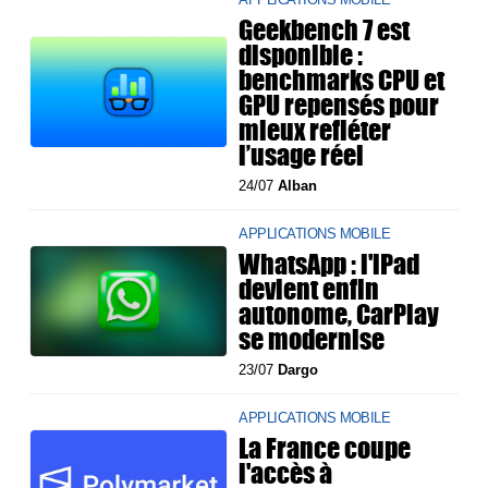
Geekbench 7 est
disponible :
benchmarks CPU et
GPU repensés pour
mieux refléter
l’usage réel
24/07
Alban
APPLICATIONS MOBILE
WhatsApp : l'iPad
devient enfin
autonome, CarPlay
se modernise
23/07
Dargo
APPLICATIONS MOBILE
La France coupe
l'accès à