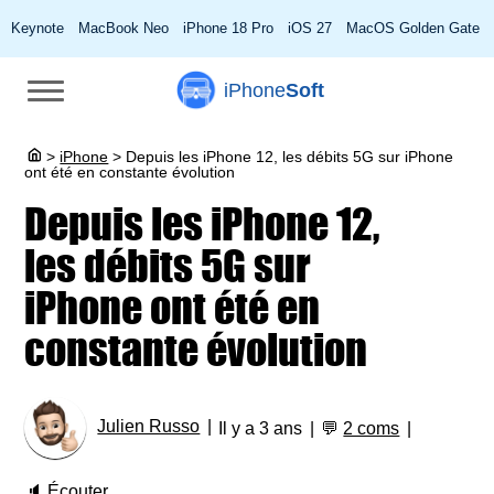
Keynote
MacBook Neo
iPhone 18 Pro
iOS 27
MacOS Golden Gate
iPhone
Soft
>
iPhone
>
Depuis les iPhone 12, les débits 5G sur iPhone
ont été en constante évolution
Depuis les iPhone 12,
les débits 5G sur
iPhone ont été en
constante évolution
Julien Russo
Il y a 3 ans
💬
2 coms
🔈
Écouter