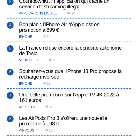
CountdownKit : l’application qui cache un
service de streaming illégal
APPLICATIONS MOBILE
💬 28
Bon plan : l'iPhone Air d'Apple est en
promotion à 899 €
IPHONE
💬 24
La France refuse encore la conduite autonome
de Tesla
VÉHICULES
💬 19
Souhaitez-vous que l'iPhone 18 Pro propose la
recharge inversée
IPHONE
💬 16
Une belle promotion sur l'Apple TV 4K 2022 à
161 euros
APPLE TV
💬 15
Les AirPods Pro 3 s'offrent une nouvelle
promotion à 198 €
AIRPODS
💬 15