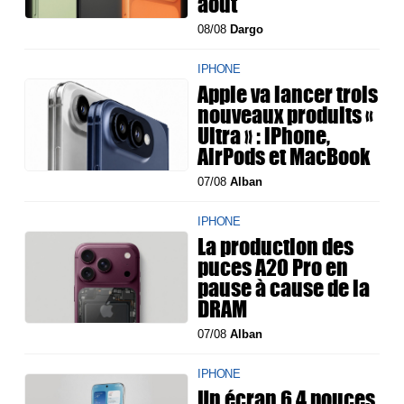
août
08/08
Dargo
IPHONE
Apple va lancer trois
nouveaux produits «
Ultra » : iPhone,
AirPods et MacBook
07/08
Alban
IPHONE
La production des
puces A20 Pro en
pause à cause de la
DRAM
07/08
Alban
IPHONE
Un écran 6,4 pouces