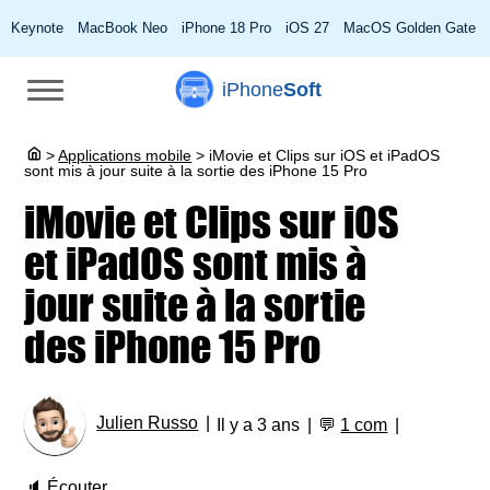
Keynote
MacBook Neo
iPhone 18 Pro
iOS 27
MacOS Golden Gate
iPhone
Soft
>
Applications mobile
>
iMovie et Clips sur iOS et iPadOS
sont mis à jour suite à la sortie des iPhone 15 Pro
iMovie et Clips sur iOS
et iPadOS sont mis à
jour suite à la sortie
des iPhone 15 Pro
Julien Russo
Il y a 3 ans
💬
1 com
🔈
Écouter