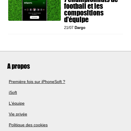
football et les
compositions
d'équipe
21/07
Dargo
A propos
Première fois sur iPhoneSoft ?
iSoft
L'équipe
Vie privée
Politique des cookies