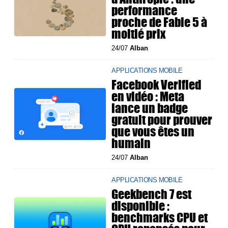
performance
proche de Fable 5 à
moitié prix
24/07
Alban
APPLICATIONS MOBILE
Facebook Verified
en vidéo : Meta
lance un badge
gratuit pour prouver
que vous êtes un
humain
24/07
Alban
APPLICATIONS MOBILE
Geekbench 7 est
disponible :
benchmarks CPU et