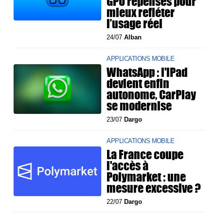
GPU repensés pour
mieux refléter
l’usage réel
24/07
Alban
APPLICATIONS MOBILE
WhatsApp : l'iPad
devient enfin
autonome, CarPlay
se modernise
23/07
Dargo
APPLICATIONS MOBILE
La France coupe
l'accès à
Polymarket : une
mesure excessive ?
22/07
Dargo