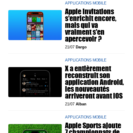
APPLICATIONS MOBILE
Apple Invitations
s'enrichit encore,
mais qui va
vraiment s'en
apercevoir ?
21/07
Dargo
APPLICATIONS MOBILE
X a entièrement
reconstruit son
application Android,
les nouveautés
arriveront avant iOS
21/07
Alban
APPLICATIONS MOBILE
Apple Sports ajoute
7 championnats de