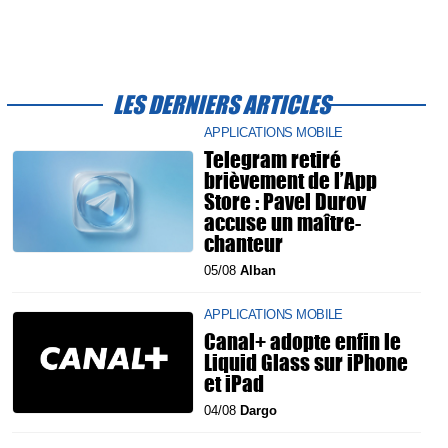
LES DERNIERS ARTICLES
APPLICATIONS MOBILE
Telegram retiré
brièvement de l’App
Store : Pavel Durov
accuse un maître-
chanteur
05/08
Alban
APPLICATIONS MOBILE
Canal+ adopte enfin le
Liquid Glass sur iPhone
et iPad
04/08
Dargo