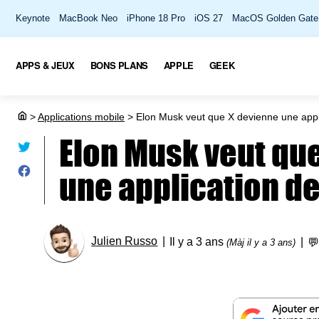
Keynote
MacBook Neo
iPhone 18 Pro
iOS 27
MacOS Golden Gate
APPS & JEUX
BONS PLANS
APPLE
GEEK
>
Applications mobile
>
Elon Musk veut que X devienne une appl
Elon Musk veut qu
une application d
Julien Russo
Il y a 3 ans

(Màj il y a 3 ans)