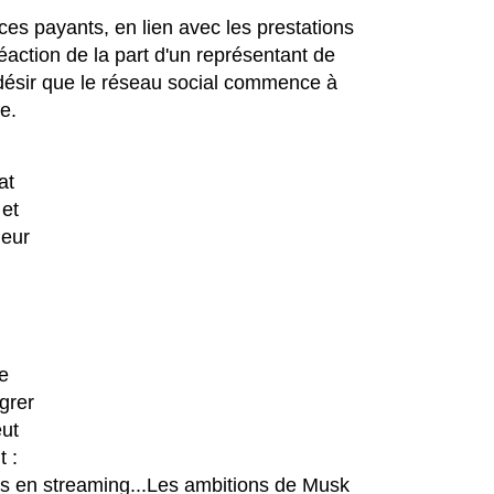
ces payants, en lien avec les prestations
action de la part d'un représentant de
 désir que le réseau social commence à
e.
at
 et
leur
de
grer
eut
t :
éos en streaming...Les ambitions de Musk