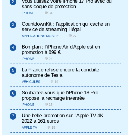
Vous utilisez votre iPhone 17 Pro avec ou
sans coque de protection
IPHONE
💬 34
CountdownKit : l’application qui cache un
service de streaming illégal
APPLICATIONS MOBILE
💬 27
Bon plan : l'iPhone Air d'Apple est en
promotion à 899 €
IPHONE
💬 24
La France refuse encore la conduite
autonome de Tesla
VÉHICULES
💬 19
Souhaitez-vous que l'iPhone 18 Pro
propose la recharge inversée
IPHONE
💬 16
Une belle promotion sur l'Apple TV 4K
2022 à 161 euros
APPLE TV
💬 15