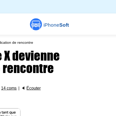
iPhone
Soft
ication de rencontre
e X devienne
e rencontre

14 coms
🔈
Écouter