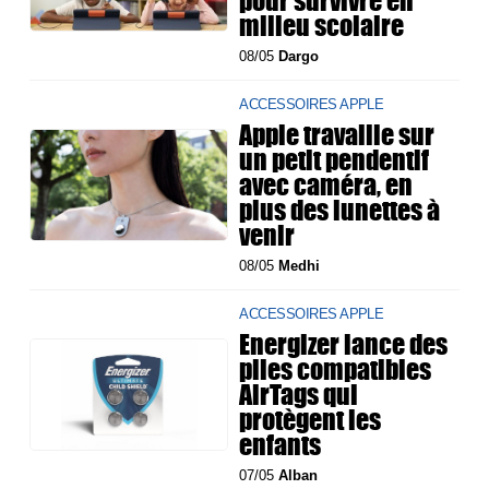
pour survivre en
milieu scolaire
08/05
Dargo
ACCESSOIRES APPLE
Apple travaille sur
un petit pendentif
avec caméra, en
plus des lunettes à
venir
08/05
Medhi
ACCESSOIRES APPLE
Energizer lance des
piles compatibles
AirTags qui
protègent les
enfants
07/05
Alban