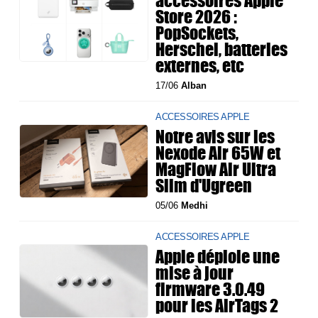
accessoires Apple
Store 2026 :
PopSockets,
Herschel, batteries
externes, etc
17/06
Alban
ACCESSOIRES APPLE
Notre avis sur les
Nexode Air 65W et
MagFlow Air Ultra
Slim d'Ugreen
05/06
Medhi
ACCESSOIRES APPLE
Apple déploie une
mise à jour
firmware 3.0.49
pour les AirTags 2