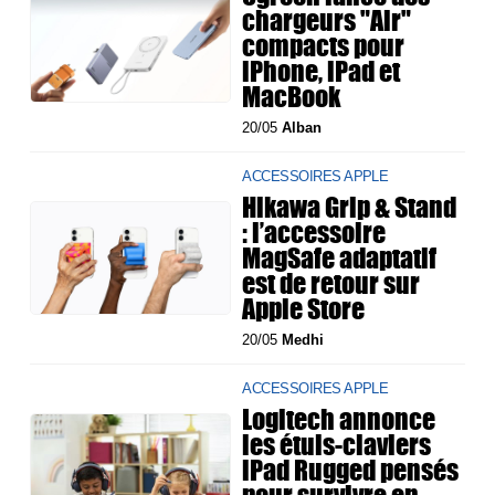
chargeurs "Air"
compacts pour
iPhone, iPad et
MacBook
20/05
Alban
ACCESSOIRES APPLE
Hikawa Grip & Stand
: l’accessoire
MagSafe adaptatif
est de retour sur
Apple Store
20/05
Medhi
ACCESSOIRES APPLE
Logitech annonce
les étuis-claviers
iPad Rugged pensés